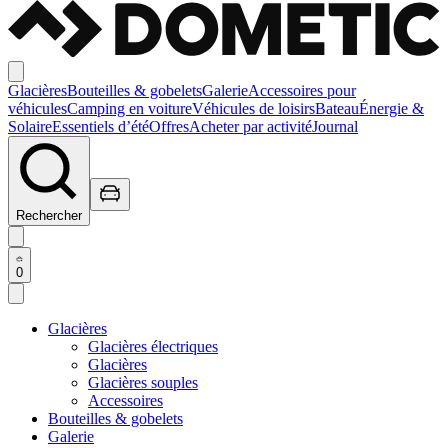
Glacières
Bouteilles & gobelets
Galerie
Accessoires pour
véhicules
Camping en voiture
Véhicules de loisirs
Bateau
Énergie &
Solaire
Essentiels d’été
Offres
Acheter par activité
Journal
Rechercher
0
Glacières
Glacières électriques
Glacières
Glacières souples
Accessoires
Bouteilles & gobelets
Galerie