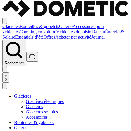
Glacières
Bouteilles & gobelets
Galerie
Accessoires pour
véhicules
Camping en voiture
Véhicules de loisirs
Bateau
Énergie &
Solaire
Essentiels d’été
Offres
Acheter par activité
Journal
Rechercher
0
Glacières
Glacières électriques
Glacières
Glacières souples
Accessoires
Bouteilles & gobelets
Galerie