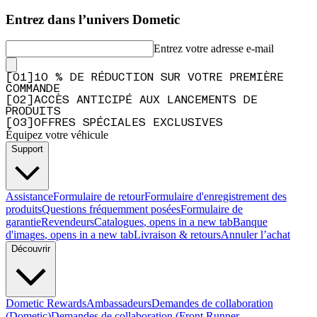
Entrez dans l’univers Dometic
Entrez votre adresse e-mail
[
0
1
]
10 % DE RÉDUCTION SUR VOTRE PREMIÈRE
COMMANDE
[
0
2
]
ACCÈS ANTICIPÉ AUX LANCEMENTS DE
PRODUITS
[
0
3
]
OFFRES SPÉCIALES EXCLUSIVES
Équipez votre véhicule
Support
Assistance
Formulaire de retour
Formulaire d'enregistrement des
produits
Questions fréquemment posées
Formulaire de
garantie
Revendeurs
Catalogues
, opens in a new tab
Banque
d'images
, opens in a new tab
Livraison & retours
Annuler l’achat
Découvrir
Dometic Rewards
Ambassadeurs
Demandes de collaboration
(Dometic)
Demandes de collaboration (Front Runner