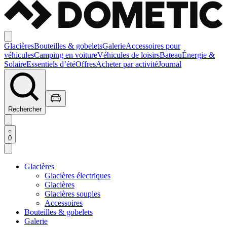
Glacières
Bouteilles & gobelets
Galerie
Accessoires pour
véhicules
Camping en voiture
Véhicules de loisirs
Bateau
Énergie &
Solaire
Essentiels d’été
Offres
Acheter par activité
Journal
Rechercher
0
Glacières
Glacières électriques
Glacières
Glacières souples
Accessoires
Bouteilles & gobelets
Galerie