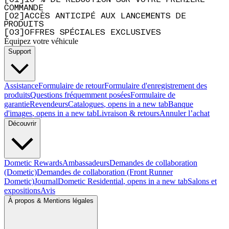
[
0
1
]
10 % DE RÉDUCTION SUR VOTRE PREMIÈRE
COMMANDE
[
0
2
]
ACCÈS ANTICIPÉ AUX LANCEMENTS DE
PRODUITS
[
0
3
]
OFFRES SPÉCIALES EXCLUSIVES
Équipez votre véhicule
Support
Assistance
Formulaire de retour
Formulaire d'enregistrement des
produits
Questions fréquemment posées
Formulaire de
garantie
Revendeurs
Catalogues
, opens in a new tab
Banque
d'images
, opens in a new tab
Livraison & retours
Annuler l’achat
Découvrir
Dometic Rewards
Ambassadeurs
Demandes de collaboration
(Dometic)
Demandes de collaboration (Front Runner
Dometic)
Journal
Dometic Residential
, opens in a new tab
Salons et
expositions
Avis
À propos & Mentions légales