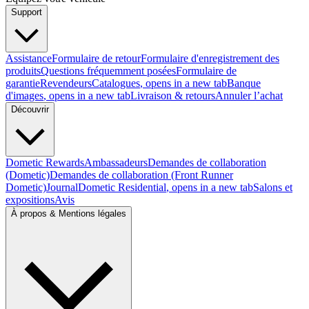
Support
Assistance
Formulaire de retour
Formulaire d'enregistrement des
produits
Questions fréquemment posées
Formulaire de
garantie
Revendeurs
Catalogues
, opens in a new tab
Banque
d'images
, opens in a new tab
Livraison & retours
Annuler l’achat
Découvrir
Dometic Rewards
Ambassadeurs
Demandes de collaboration
(Dometic)
Demandes de collaboration (Front Runner
Dometic)
Journal
Dometic Residential
, opens in a new tab
Salons et
expositions
Avis
À propos & Mentions légales