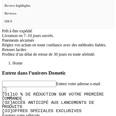
Review highlights
Reviews
Q&A
Prêt à être expédié
Livraison en 7–10 jours ouvrés.
Paiements sécurisés
Réglez vos achats en toute confiance avec des méthodes fiables.
Retours faciles
Profitez d’un délai de retour de 30 jours en toute sérénité.
Home
Entrez dans l’univers Dometic
Entrez votre adresse e-mail
[
0
1
]
10 % DE RÉDUCTION SUR VOTRE PREMIÈRE
COMMANDE
[
0
2
]
ACCÈS ANTICIPÉ AUX LANCEMENTS DE
PRODUITS
[
0
3
]
OFFRES SPÉCIALES EXCLUSIVES
Équipez votre véhicule