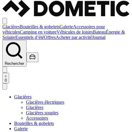
Glacières
Bouteilles & gobelets
Galerie
Accessoires pour
véhicules
Camping en voiture
Véhicules de loisirs
Bateau
Énergie &
Solaire
Essentiels d’été
Offres
Acheter par activité
Journal
Rechercher
0
Glacières
Glacières électriques
Glacières
Glacières souples
Accessoires
Bouteilles & gobelets
Galerie