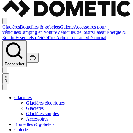
Glacières
Bouteilles & gobelets
Galerie
Accessoires pour
véhicules
Camping en voiture
Véhicules de loisirs
Bateau
Énergie &
Solaire
Essentiels d’été
Offres
Acheter par activité
Journal
Rechercher
0
Glacières
Glacières électriques
Glacières
Glacières souples
Accessoires
Bouteilles & gobelets
Galerie