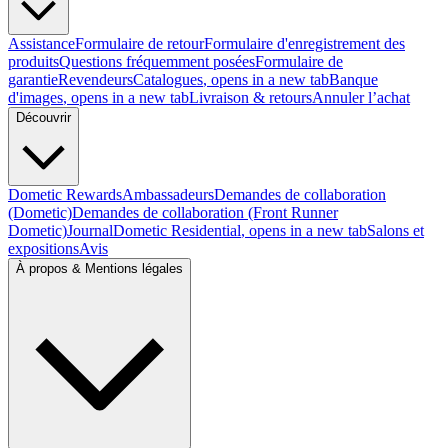
Assistance
Formulaire de retour
Formulaire d'enregistrement des
produits
Questions fréquemment posées
Formulaire de
garantie
Revendeurs
Catalogues
, opens in a new tab
Banque
d'images
, opens in a new tab
Livraison & retours
Annuler l’achat
Découvrir
Dometic Rewards
Ambassadeurs
Demandes de collaboration
(Dometic)
Demandes de collaboration (Front Runner
Dometic)
Journal
Dometic Residential
, opens in a new tab
Salons et
expositions
Avis
À propos & Mentions légales