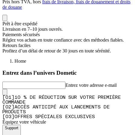
Prix hors TVA, hors
frais de livraison, frais de douanement et droits
de douane
Prêt à être expédié
Livraison en 7–10 jours ouvrés.
Paiements sécurisés
Réglez vos achats en toute confiance avec des méthodes fiables.
Retours faciles
Profitez d’un délai de retour de 30 jours en toute sérénité.
Home
Entrez dans l’univers Dometic
Entrez votre adresse e-mail
[
0
1
]
10 % DE RÉDUCTION SUR VOTRE PREMIÈRE
COMMANDE
[
0
2
]
ACCÈS ANTICIPÉ AUX LANCEMENTS DE
PRODUITS
[
0
3
]
OFFRES SPÉCIALES EXCLUSIVES
Équipez votre véhicule
Support