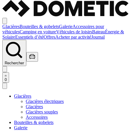
Glacières
Bouteilles & gobelets
Galerie
Accessoires pour
véhicules
Camping en voiture
Véhicules de loisirs
Bateau
Énergie &
Solaire
Essentiels d’été
Offres
Acheter par activité
Journal
Rechercher
0
Glacières
Glacières électriques
Glacières
Glacières souples
Accessoires
Bouteilles & gobelets
Galerie