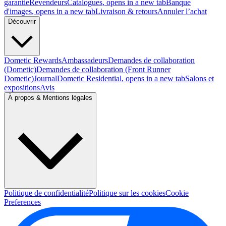
garantie
Revendeurs
Catalogues
, opens in a new tab
Banque
d'images
, opens in a new tab
Livraison & retours
Annuler l’achat
Découvrir
Dometic Rewards
Ambassadeurs
Demandes de collaboration
(Dometic)
Demandes de collaboration (Front Runner
Dometic)
Journal
Dometic Residential
, opens in a new tab
Salons et
expositions
Avis
À propos & Mentions légales
Politique de confidentialité
Politique sur les cookies
Cookie
Preferences