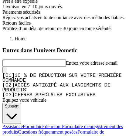
Prêt à être expédié
Livraison en 7–10 jours ouvrés.
Paiements sécurisés
Réglez vos achats en toute confiance avec des méthodes fiables.
Retours faciles
Profitez d’un délai de retour de 30 jours en toute sérénité.
Home
Entrez dans l’univers Dometic
Entrez votre adresse e-mail
[
0
1
]
10 % DE RÉDUCTION SUR VOTRE PREMIÈRE
COMMANDE
[
0
2
]
ACCÈS ANTICIPÉ AUX LANCEMENTS DE
PRODUITS
[
0
3
]
OFFRES SPÉCIALES EXCLUSIVES
Équipez votre véhicule
Support
Assistance
Formulaire de retour
Formulaire d'enregistrement des
produits
Questions fréquemment posées
Formulaire de