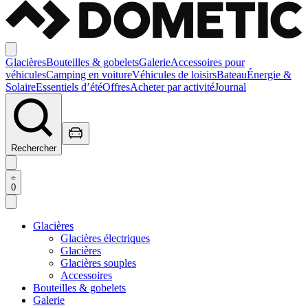
Glacières
Bouteilles & gobelets
Galerie
Accessoires pour
véhicules
Camping en voiture
Véhicules de loisirs
Bateau
Énergie &
Solaire
Essentiels d’été
Offres
Acheter par activité
Journal
Rechercher
0
Glacières
Glacières électriques
Glacières
Glacières souples
Accessoires
Bouteilles & gobelets
Galerie