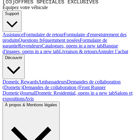
[
0
3
]
OFFRES SPÉCIALES EXCLUSIVES
Équipez votre véhicule
Support
Assistance
Formulaire de retour
Formulaire d'enregistrement des
produits
Questions fréquemment posées
Formulaire de
garantie
Revendeurs
Catalogues
, opens in a new tab
Banque
d'images
, opens in a new tab
Livraison & retours
Annuler l’achat
Découvrir
Dometic Rewards
Ambassadeurs
Demandes de collaboration
(Dometic)
Demandes de collaboration (Front Runner
Dometic)
Journal
Dometic Residential
, opens in a new tab
Salons et
expositions
Avis
À propos & Mentions légales