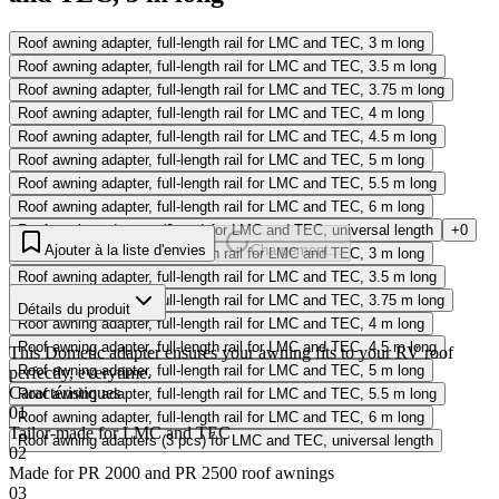
Roof awning adapter, full-length rail for LMC and TEC, 3 m long
Roof awning adapter, full-length rail for LMC and TEC, 3.5 m long
Roof awning adapter, full-length rail for LMC and TEC, 3.75 m long
Roof awning adapter, full-length rail for LMC and TEC, 4 m long
Roof awning adapter, full-length rail for LMC and TEC, 4.5 m long
Roof awning adapter, full-length rail for LMC and TEC, 5 m long
Roof awning adapter, full-length rail for LMC and TEC, 5.5 m long
Roof awning adapter, full-length rail for LMC and TEC, 6 m long
Roof awning adapters (3 pcs) for LMC and TEC, universal length
+0
Ajouter à la liste d'envies
Chargement...
Roof awning adapter, full-length rail for LMC and TEC, 3 m long
Roof awning adapter, full-length rail for LMC and TEC, 3.5 m long
Roof awning adapter, full-length rail for LMC and TEC, 3.75 m long
Détails du produit
Roof awning adapter, full-length rail for LMC and TEC, 4 m long
Roof awning adapter, full-length rail for LMC and TEC, 4.5 m long
This Dometic adapter ensures your awning fits to your RV roof
Roof awning adapter, full-length rail for LMC and TEC, 5 m long
perfectly, everytime.
Caractéristiques
Roof awning adapter, full-length rail for LMC and TEC, 5.5 m long
01
Roof awning adapter, full-length rail for LMC and TEC, 6 m long
Tailor-made for LMC and TEC
Roof awning adapters (3 pcs) for LMC and TEC, universal length
02
Made for PR 2000 and PR 2500 roof awnings
03