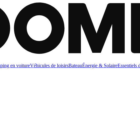
ing en voiture
Véhicules de loisirs
Bateau
Énergie & Solaire
Essentiels 