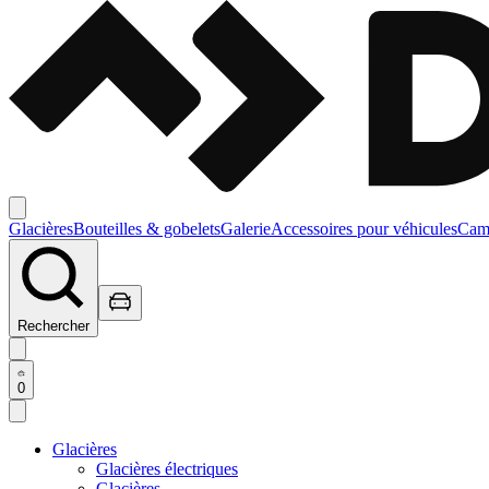
Glacières
Bouteilles & gobelets
Galerie
Accessoires pour véhicules
Camp
Rechercher
0
Glacières
Glacières électriques
Glacières