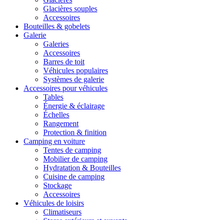
Glacières souples
Accessoires
Bouteilles & gobelets
Galerie
Galeries
Accessoires
Barres de toit
Véhicules populaires
Systèmes de galerie
Accessoires pour véhicules
Tables
Énergie & éclairage
Échelles
Rangement
Protection & finition
Camping en voiture
Tentes de camping
Mobilier de camping
Hydratation & Bouteilles
Cuisine de camping
Stockage
Accessoires
Véhicules de loisirs
Climatiseurs