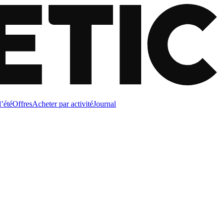
d’été
Offres
Acheter par activité
Journal