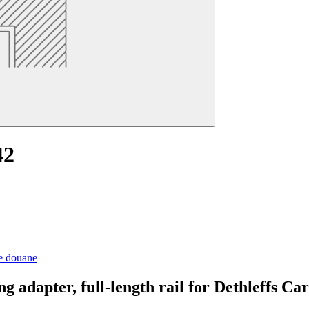
42
de douane
g adapter, full-length rail for Dethleffs Ca