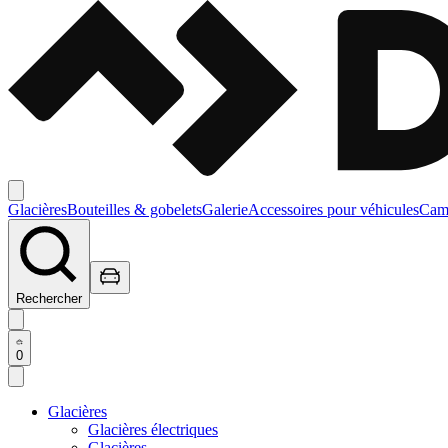
Glacières
Bouteilles & gobelets
Galerie
Accessoires pour véhicules
Camp
Rechercher
0
Glacières
Glacières électriques
Glacières