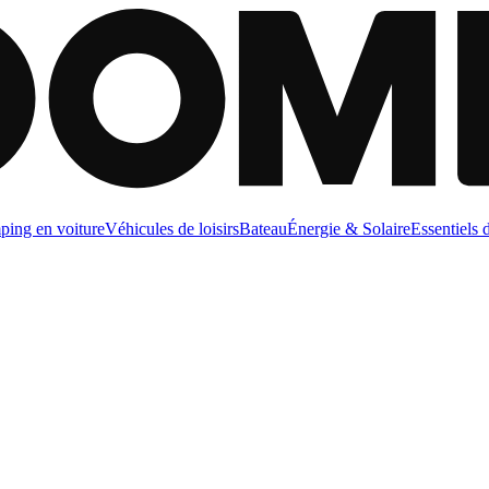
ing en voiture
Véhicules de loisirs
Bateau
Énergie & Solaire
Essentiels 