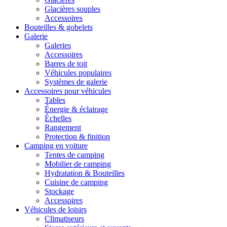
Glacières souples
Accessoires
Bouteilles & gobelets
Galerie
Galeries
Accessoires
Barres de toit
Véhicules populaires
Systèmes de galerie
Accessoires pour véhicules
Tables
Énergie & éclairage
Échelles
Rangement
Protection & finition
Camping en voiture
Tentes de camping
Mobilier de camping
Hydratation & Bouteilles
Cuisine de camping
Stockage
Accessoires
Véhicules de loisirs
Climatiseurs