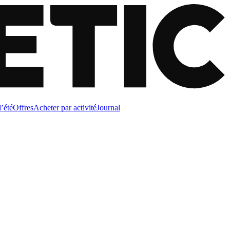
d’été
Offres
Acheter par activité
Journal