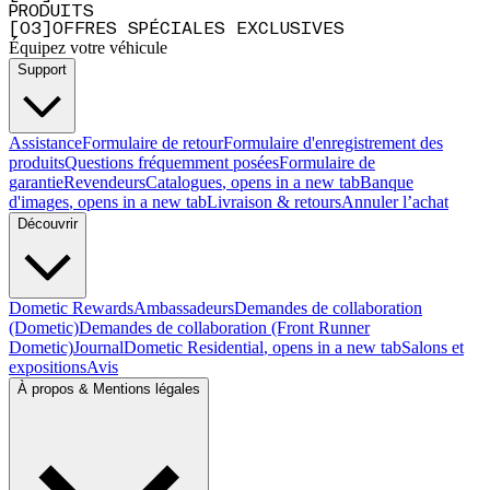
PRODUITS
[
0
3
]
OFFRES SPÉCIALES EXCLUSIVES
Équipez votre véhicule
Support
Assistance
Formulaire de retour
Formulaire d'enregistrement des
produits
Questions fréquemment posées
Formulaire de
garantie
Revendeurs
Catalogues
, opens in a new tab
Banque
d'images
, opens in a new tab
Livraison & retours
Annuler l’achat
Découvrir
Dometic Rewards
Ambassadeurs
Demandes de collaboration
(Dometic)
Demandes de collaboration (Front Runner
Dometic)
Journal
Dometic Residential
, opens in a new tab
Salons et
expositions
Avis
À propos & Mentions légales