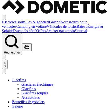
Glacières
Bouteilles & gobelets
Galerie
Accessoires pour
véhicules
Camping en voiture
Véhicules de loisirs
Bateau
Énergie &
Solaire
Essentiels d’été
Offres
Acheter par activité
Journal
Rechercher
0
Glacières
Glacières électriques
Glacières
Glacières souples
Accessoires
Bouteilles & gobelets
Galerie