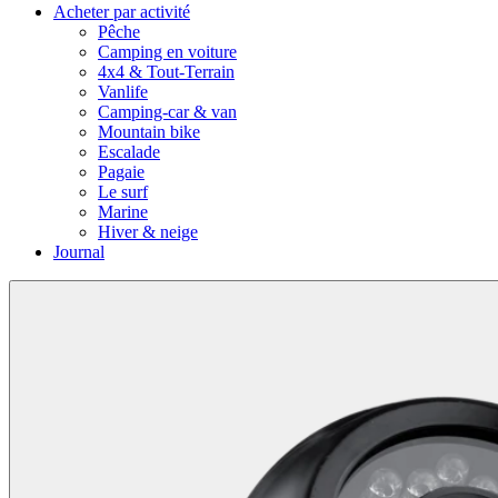
Acheter par activité
Pêche
Camping en voiture
4x4 & Tout-Terrain
Vanlife
Camping-car & van
Mountain bike
Escalade
Pagaie
Le surf
Marine
Hiver & neige
Journal