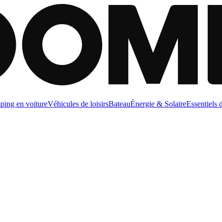
ing en voiture
Véhicules de loisirs
Bateau
Énergie & Solaire
Essentiels 