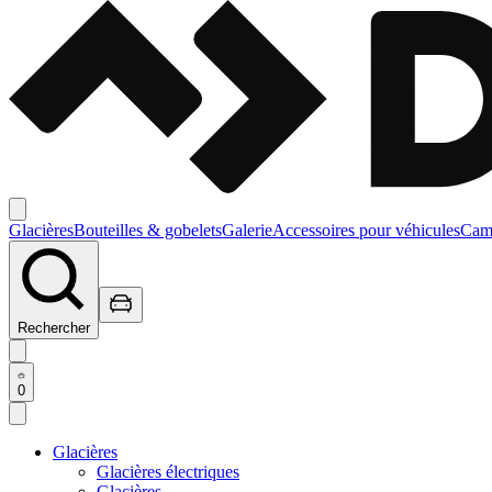
Glacières
Bouteilles & gobelets
Galerie
Accessoires pour véhicules
Camp
Rechercher
0
Glacières
Glacières électriques
Glacières