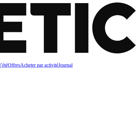
d’été
Offres
Acheter par activité
Journal