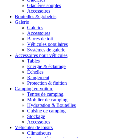
Glacières souples
Accessoires
Bouteilles & gobelets
Galerie
Galeries
Accessoires
Barres de toit
Véhicules populaires
Systèmes de galerie
Accessoires pour véhicules
Tables
Énergie & éclairage
Échelles
Rangement
Protection & finition
Camping en voiture
Tentes de camping
Mobilier de camping
Hydratation & Bouteilles
Cuisine de camping
Stockage
Accessoires
Véhicules de loisirs
Climatiseurs