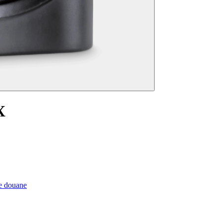
X
de douane