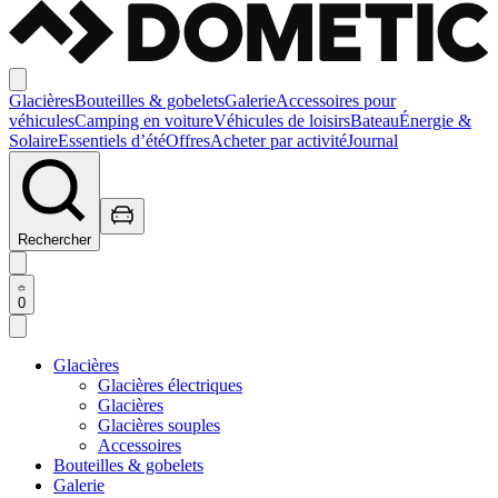
Glacières
Bouteilles & gobelets
Galerie
Accessoires pour
véhicules
Camping en voiture
Véhicules de loisirs
Bateau
Énergie &
Solaire
Essentiels d’été
Offres
Acheter par activité
Journal
Rechercher
0
Glacières
Glacières électriques
Glacières
Glacières souples
Accessoires
Bouteilles & gobelets
Galerie