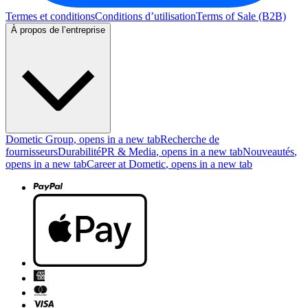
Termes et conditions
Conditions d’utilisation
Terms of Sale (B2B)
À propos de l’entreprise
Dometic Group
, opens in a new tab
Recherche de
fournisseurs
Durabilité
PR & Media
, opens in a new tab
Nouveautés
,
opens in a new tab
Career at Dometic
, opens in a new tab