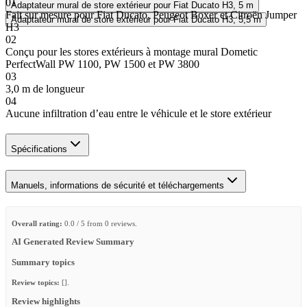
01
Adaptateur mural de store extérieur pour Fiat Ducato H3, 5 m
Fait sur mesure pour Fiat Ducato, Peugeot Boxer et Citroën Jumper
Adaptateur mural de store extérieur pour Fiat Ducato H3, 5,5 m
H3
02
Conçu pour les stores extérieurs à montage mural Dometic
PerfectWall PW 1100, PW 1500 et PW 3800
03
3,0 m de longueur
04
Aucune infiltration d’eau entre le véhicule et le store extérieur
Spécifications
Manuels, informations de sécurité et téléchargements
Overall rating:
0.0 / 5 from 0 reviews.
AI Generated Review Summary
Summary topics
Review topics:
[].
Review highlights