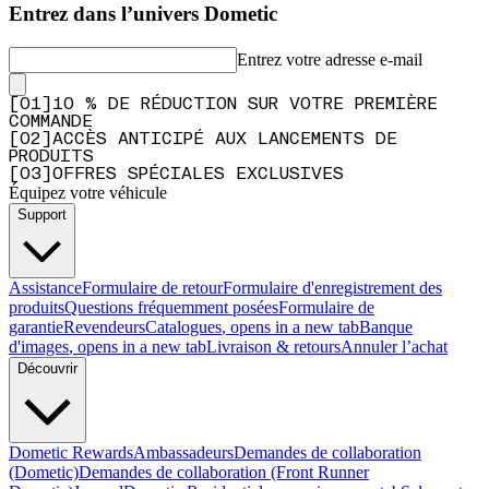
Entrez dans l’univers Dometic
Entrez votre adresse e-mail
[
0
1
]
10 % DE RÉDUCTION SUR VOTRE PREMIÈRE
COMMANDE
[
0
2
]
ACCÈS ANTICIPÉ AUX LANCEMENTS DE
PRODUITS
[
0
3
]
OFFRES SPÉCIALES EXCLUSIVES
Équipez votre véhicule
Support
Assistance
Formulaire de retour
Formulaire d'enregistrement des
produits
Questions fréquemment posées
Formulaire de
garantie
Revendeurs
Catalogues
, opens in a new tab
Banque
d'images
, opens in a new tab
Livraison & retours
Annuler l’achat
Découvrir
Dometic Rewards
Ambassadeurs
Demandes de collaboration
(Dometic)
Demandes de collaboration (Front Runner