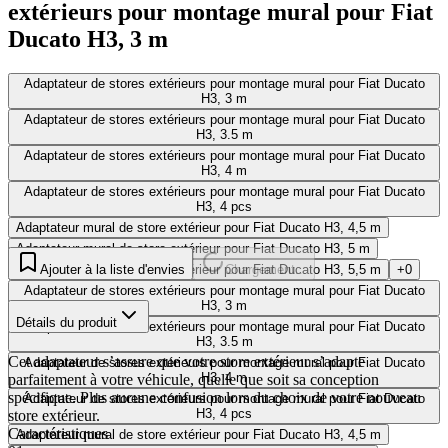
extérieurs pour montage mural pour Fiat
Ducato H3, 3 m
Adaptateur de stores extérieurs pour montage mural pour Fiat Ducato
H3, 3 m
Adaptateur de stores extérieurs pour montage mural pour Fiat Ducato
H3, 3.5 m
Adaptateur de stores extérieurs pour montage mural pour Fiat Ducato
H3, 4 m
Adaptateur de stores extérieurs pour montage mural pour Fiat Ducato
H3, 4 pcs
Adaptateur mural de store extérieur pour Fiat Ducato H3, 4,5 m
Adaptateur mural de store extérieur pour Fiat Ducato H3, 5 m
Adaptateur mural de store extérieur pour Fiat Ducato H3, 5,5 m
Ajouter à la liste d'envies
Chargement...
+0
Adaptateur de stores extérieurs pour montage mural pour Fiat Ducato
H3, 3 m
Détails du produit
Adaptateur de stores extérieurs pour montage mural pour Fiat Ducato
H3, 3.5 m
Cet adaptateur s’assure que votre store extérieur s’adapte
Adaptateur de stores extérieurs pour montage mural pour Fiat Ducato
H3, 4 m
parfaitement à votre véhicule, quelle que soit sa conception
spécifique. Plus aucune confusion lors du choix de votre nouveau
Adaptateur de stores extérieurs pour montage mural pour Fiat Ducato
H3, 4 pcs
store extérieur.
Caractéristiques
Adaptateur mural de store extérieur pour Fiat Ducato H3, 4,5 m