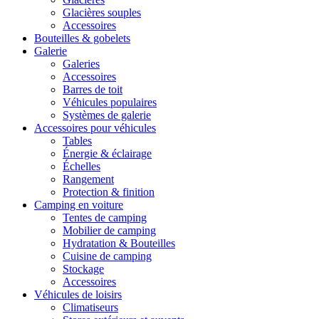
Glacières souples
Accessoires
Bouteilles & gobelets
Galerie
Galeries
Accessoires
Barres de toit
Véhicules populaires
Systèmes de galerie
Accessoires pour véhicules
Tables
Énergie & éclairage
Échelles
Rangement
Protection & finition
Camping en voiture
Tentes de camping
Mobilier de camping
Hydratation & Bouteilles
Cuisine de camping
Stockage
Accessoires
Véhicules de loisirs
Climatiseurs