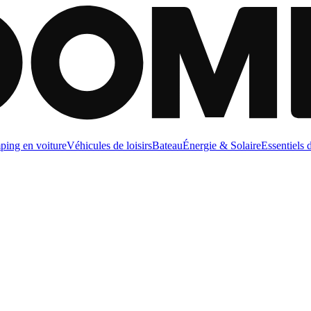
ing en voiture
Véhicules de loisirs
Bateau
Énergie & Solaire
Essentiels 