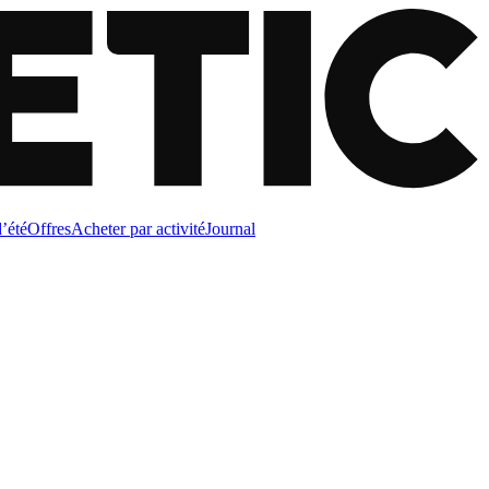
d’été
Offres
Acheter par activité
Journal