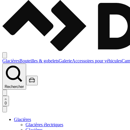
Glacières
Bouteilles & gobelets
Galerie
Accessoires pour véhicules
Camp
Rechercher
0
Glacières
Glacières électriques
Glacières