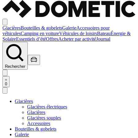
Glacières
Bouteilles & gobelets
Galerie
Accessoires pour
véhicules
Camping en voiture
Véhicules de loisirs
Bateau
Énergie &
Solaire
Essentiels d’été
Offres
Acheter par activité
Journal
Rechercher
0
Glacières
Glacières électriques
Glacières
Glacières souples
Accessoires
Bouteilles & gobelets
Galerie