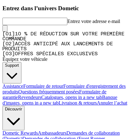
Entrez dans l’univers Dometic
Entrez votre adresse e-mail
[
0
1
]
10 % DE RÉDUCTION SUR VOTRE PREMIÈRE
COMMANDE
[
0
2
]
ACCÈS ANTICIPÉ AUX LANCEMENTS DE
PRODUITS
[
0
3
]
OFFRES SPÉCIALES EXCLUSIVES
Équipez votre véhicule
Support
Assistance
Formulaire de retour
Formulaire d'enregistrement des
produits
Questions fréquemment posées
Formulaire de
garantie
Revendeurs
Catalogues
, opens in a new tab
Banque
d'images
, opens in a new tab
Livraison & retours
Annuler l’achat
Découvrir
Dometic Rewards
Ambassadeurs
Demandes de collaboration
(Dometic)
Demandes de collaboration (Front Runner