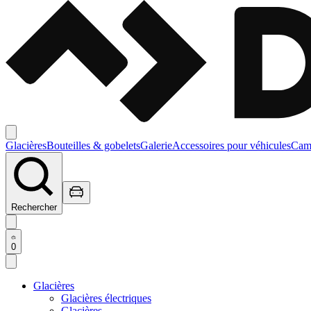
Glacières
Bouteilles & gobelets
Galerie
Accessoires pour véhicules
Camp
Rechercher
0
Glacières
Glacières électriques
Glacières