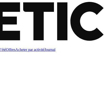
d’été
Offres
Acheter par activité
Journal