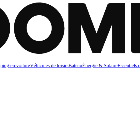
ing en voiture
Véhicules de loisirs
Bateau
Énergie & Solaire
Essentiels 