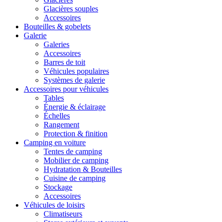
Glacières souples
Accessoires
Bouteilles & gobelets
Galerie
Galeries
Accessoires
Barres de toit
Véhicules populaires
Systèmes de galerie
Accessoires pour véhicules
Tables
Énergie & éclairage
Échelles
Rangement
Protection & finition
Camping en voiture
Tentes de camping
Mobilier de camping
Hydratation & Bouteilles
Cuisine de camping
Stockage
Accessoires
Véhicules de loisirs
Climatiseurs