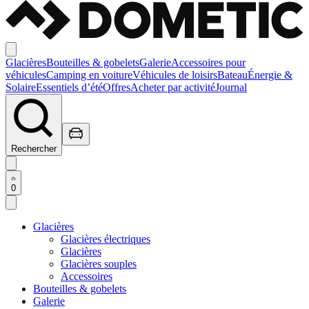
Glacières
Bouteilles & gobelets
Galerie
Accessoires pour
véhicules
Camping en voiture
Véhicules de loisirs
Bateau
Énergie &
Solaire
Essentiels d’été
Offres
Acheter par activité
Journal
Rechercher
0
Glacières
Glacières électriques
Glacières
Glacières souples
Accessoires
Bouteilles & gobelets
Galerie