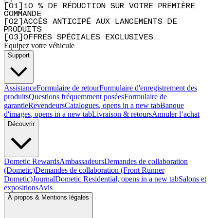
[
0
1
]
10 % DE RÉDUCTION SUR VOTRE PREMIÈRE
COMMANDE
[
0
2
]
ACCÈS ANTICIPÉ AUX LANCEMENTS DE
PRODUITS
[
0
3
]
OFFRES SPÉCIALES EXCLUSIVES
Équipez votre véhicule
Support
Assistance
Formulaire de retour
Formulaire d'enregistrement des
produits
Questions fréquemment posées
Formulaire de
garantie
Revendeurs
Catalogues
, opens in a new tab
Banque
d'images
, opens in a new tab
Livraison & retours
Annuler l’achat
Découvrir
Dometic Rewards
Ambassadeurs
Demandes de collaboration
(Dometic)
Demandes de collaboration (Front Runner
Dometic)
Journal
Dometic Residential
, opens in a new tab
Salons et
expositions
Avis
À propos & Mentions légales