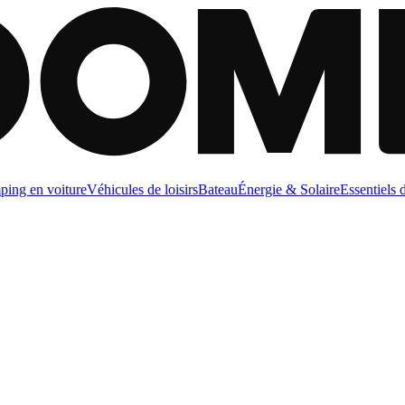
ing en voiture
Véhicules de loisirs
Bateau
Énergie & Solaire
Essentiels 