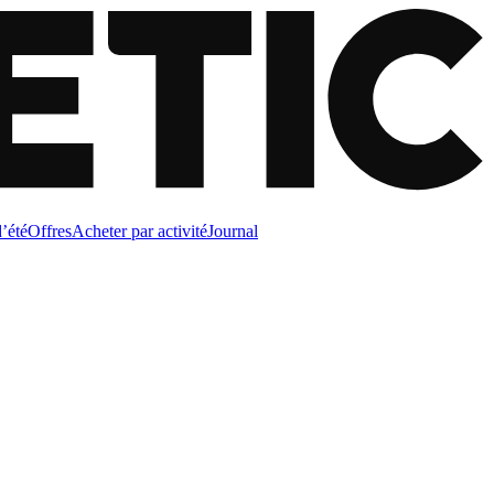
d’été
Offres
Acheter par activité
Journal