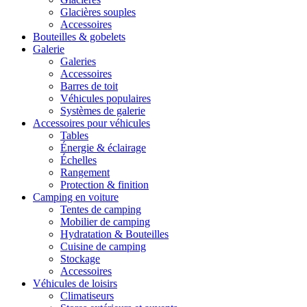
Glacières souples
Accessoires
Bouteilles & gobelets
Galerie
Galeries
Accessoires
Barres de toit
Véhicules populaires
Systèmes de galerie
Accessoires pour véhicules
Tables
Énergie & éclairage
Échelles
Rangement
Protection & finition
Camping en voiture
Tentes de camping
Mobilier de camping
Hydratation & Bouteilles
Cuisine de camping
Stockage
Accessoires
Véhicules de loisirs
Climatiseurs