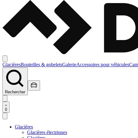
Glacières
Bouteilles & gobelets
Galerie
Accessoires pour véhicules
Camp
Rechercher
0
Glacières
Glacières électriques
Glacières