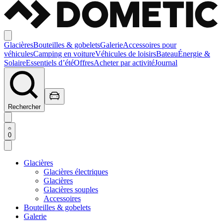
Glacières
Bouteilles & gobelets
Galerie
Accessoires pour
véhicules
Camping en voiture
Véhicules de loisirs
Bateau
Énergie &
Solaire
Essentiels d’été
Offres
Acheter par activité
Journal
Rechercher
0
Glacières
Glacières électriques
Glacières
Glacières souples
Accessoires
Bouteilles & gobelets
Galerie