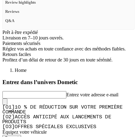
Review highlights
Reviews
Q&A
Prêt à être expédié
Livraison en 7–10 jours ouvrés.
Paiements sécurisés
Réglez vos achats en toute confiance avec des méthodes fiables.
Retours faciles
Profitez d’un délai de retour de 30 jours en toute sérénité.
Home
Entrez dans l’univers Dometic
Entrez votre adresse e-mail
[
0
1
]
10 % DE RÉDUCTION SUR VOTRE PREMIÈRE
COMMANDE
[
0
2
]
ACCÈS ANTICIPÉ AUX LANCEMENTS DE
PRODUITS
[
0
3
]
OFFRES SPÉCIALES EXCLUSIVES
Équipez votre véhicule