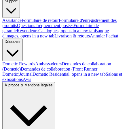
Support
Assistance
Formulaire de retour
Formulaire d'enregistrement des
produits
Questions fréquemment posées
Formulaire de
garantie
Revendeurs
Catalogues
, opens in a new tab
Banque
d'images
, opens in a new tab
Livraison & retours
Annuler l’achat
Découvrir
Dometic Rewards
Ambassadeurs
Demandes de collaboration
(Dometic)
Demandes de collaboration (Front Runner
Dometic)
Journal
Dometic Residential
, opens in a new tab
Salons et
expositions
Avis
À propos & Mentions légales