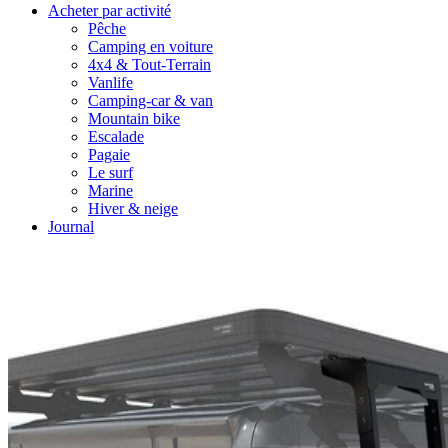
Acheter par activité
Pêche
Camping en voiture
4x4 & Tout-Terrain
Vanlife
Camping-car & van
Mountain bike
Escalade
Pagaie
Le surf
Marine
Hiver & neige
Journal