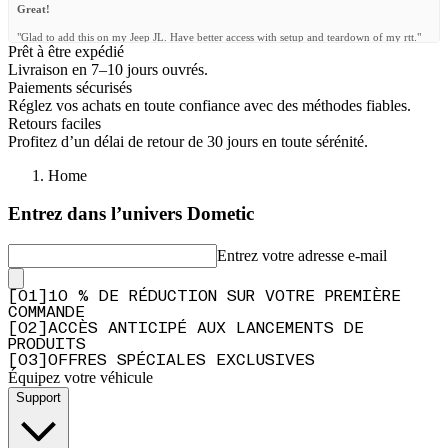
Great!
"Glad to add this on my Jeep JL. Have better access with setup and teardown of my rtt."
Prêt à être expédié
—
Care K.
(
5/5
)
Livraison en 7–10 jours ouvrés.
Paiements sécurisés
Q&A
Réglez vos achats en toute confiance avec des méthodes fiables.
Retours faciles
Profitez d’un délai de retour de 30 jours en toute sérénité.
Home
Entrez dans l’univers Dometic
Entrez votre adresse e-mail
[
0
1
]
10 % DE RÉDUCTION SUR VOTRE PREMIÈRE
COMMANDE
[
0
2
]
ACCÈS ANTICIPÉ AUX LANCEMENTS DE
PRODUITS
[
0
3
]
OFFRES SPÉCIALES EXCLUSIVES
Équipez votre véhicule
Support