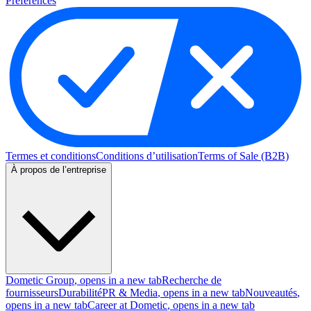
Preferences
Termes et conditions
Conditions d’utilisation
Terms of Sale (B2B)
À propos de l’entreprise
Dometic Group
, opens in a new tab
Recherche de
fournisseurs
Durabilité
PR & Media
, opens in a new tab
Nouveautés
,
opens in a new tab
Career at Dometic
, opens in a new tab