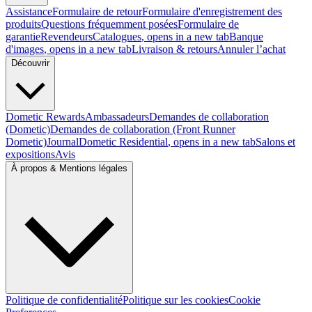
Assistance
Formulaire de retour
Formulaire d'enregistrement des
produits
Questions fréquemment posées
Formulaire de
garantie
Revendeurs
Catalogues
, opens in a new tab
Banque
d'images
, opens in a new tab
Livraison & retours
Annuler l’achat
Découvrir
Dometic Rewards
Ambassadeurs
Demandes de collaboration
(Dometic)
Demandes de collaboration (Front Runner
Dometic)
Journal
Dometic Residential
, opens in a new tab
Salons et
expositions
Avis
À propos & Mentions légales
Politique de confidentialité
Politique sur les cookies
Cookie