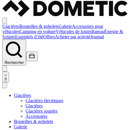
Glacières
Bouteilles & gobelets
Galerie
Accessoires pour
véhicules
Camping en voiture
Véhicules de loisirs
Bateau
Énergie &
Solaire
Essentiels d’été
Offres
Acheter par activité
Journal
Rechercher
0
Glacières
Glacières électriques
Glacières
Glacières souples
Accessoires
Bouteilles & gobelets
Galerie