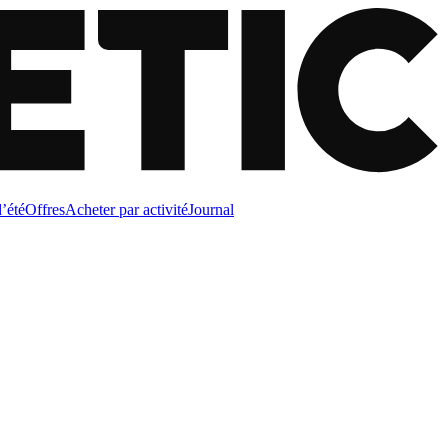
d’été
Offres
Acheter par activité
Journal