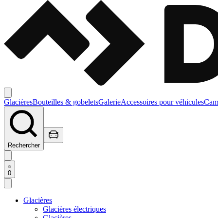
Glacières
Bouteilles & gobelets
Galerie
Accessoires pour véhicules
Camp
Rechercher
0
Glacières
Glacières électriques
Glacières