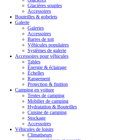
Glacières souples
Accessoires
Bouteilles & gobelets
Galerie
Galeries
Accessoires
Barres de toit
Véhicules populaires
Systèmes de galerie
Accessoires pour véhicules
Tables
Énergie & éclairage
Échelles
Rangement
Protection & finition
Camping en voiture
Tentes de camping
Mobilier de camping
Hydratation & Bouteilles
Cuisine de camping
Stockage
Accessoires
Véhicules de loisirs
Climatiseurs