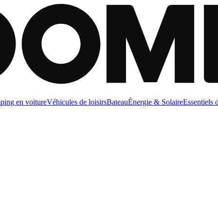
ing en voiture
Véhicules de loisirs
Bateau
Énergie & Solaire
Essentiels 