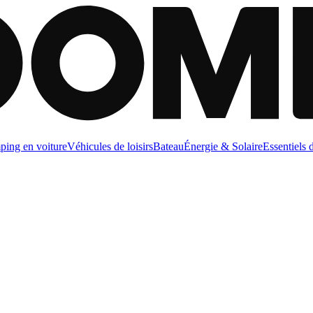
ing en voiture
Véhicules de loisirs
Bateau
Énergie & Solaire
Essentiels 