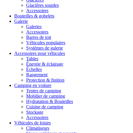
Glacières souples
Accessoires
Bouteilles & gobelets
Galerie
Galeries
Accessoires
Barres de toit
Véhicules populaires
Systèmes de galerie
Accessoires pour véhicules
Tables
Énergie & éclairage
Échelles
Rangement
Protection & finition
Camping en voiture
Tentes de camping
Mobilier de camping
Hydratation & Bouteilles
Cuisine de camping
Stockage
Accessoires
Véhicules de loisirs
Climatiseurs