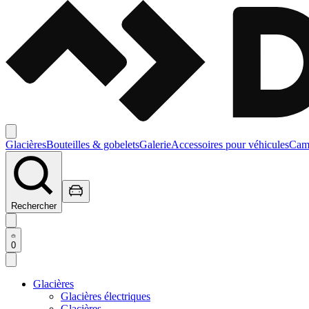
Glacières
Bouteilles & gobelets
Galerie
Accessoires pour véhicules
Camp
Rechercher
0
Glacières
Glacières électriques
Glacières