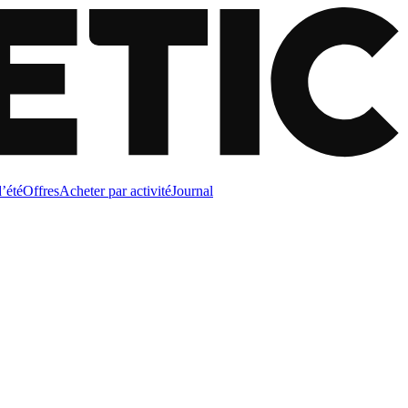
d’été
Offres
Acheter par activité
Journal