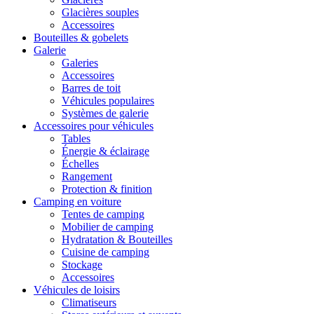
Glacières souples
Accessoires
Bouteilles & gobelets
Galerie
Galeries
Accessoires
Barres de toit
Véhicules populaires
Systèmes de galerie
Accessoires pour véhicules
Tables
Énergie & éclairage
Échelles
Rangement
Protection & finition
Camping en voiture
Tentes de camping
Mobilier de camping
Hydratation & Bouteilles
Cuisine de camping
Stockage
Accessoires
Véhicules de loisirs
Climatiseurs