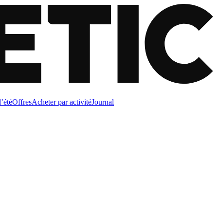
d’été
Offres
Acheter par activité
Journal