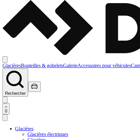
Glacières
Bouteilles & gobelets
Galerie
Accessoires pour véhicules
Camp
Rechercher
0
Glacières
Glacières électriques
Glacières