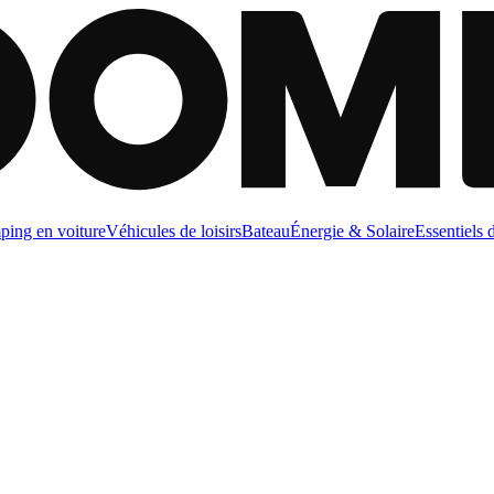
ing en voiture
Véhicules de loisirs
Bateau
Énergie & Solaire
Essentiels 