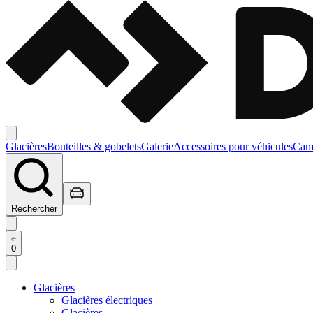
Glacières
Bouteilles & gobelets
Galerie
Accessoires pour véhicules
Camp
Rechercher
0
Glacières
Glacières électriques
Glacières