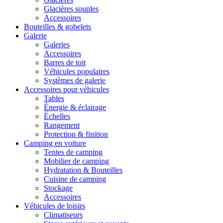
Glacières souples
Accessoires
Bouteilles & gobelets
Galerie
Galeries
Accessoires
Barres de toit
Véhicules populaires
Systèmes de galerie
Accessoires pour véhicules
Tables
Énergie & éclairage
Échelles
Rangement
Protection & finition
Camping en voiture
Tentes de camping
Mobilier de camping
Hydratation & Bouteilles
Cuisine de camping
Stockage
Accessoires
Véhicules de loisirs
Climatiseurs