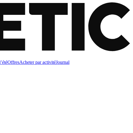
d’été
Offres
Acheter par activité
Journal