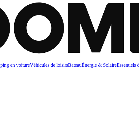
ing en voiture
Véhicules de loisirs
Bateau
Énergie & Solaire
Essentiels 