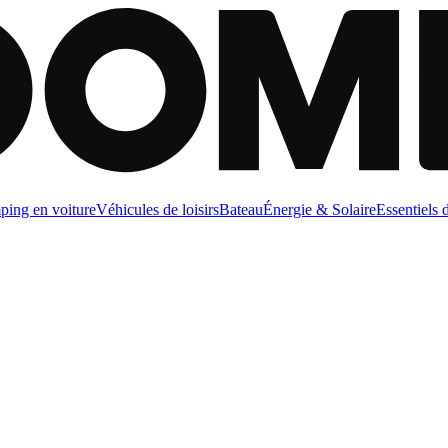
ing en voiture
Véhicules de loisirs
Bateau
Énergie & Solaire
Essentiels 