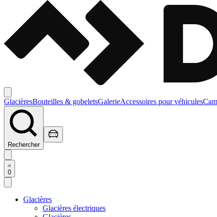
Glacières
Bouteilles & gobelets
Galerie
Accessoires pour véhicules
Camp
Rechercher
0
Glacières
Glacières électriques
Glacières