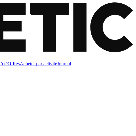
d’été
Offres
Acheter par activité
Journal