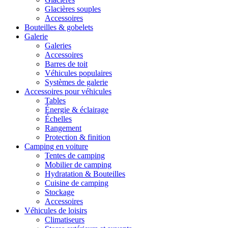
Glacières souples
Accessoires
Bouteilles & gobelets
Galerie
Galeries
Accessoires
Barres de toit
Véhicules populaires
Systèmes de galerie
Accessoires pour véhicules
Tables
Énergie & éclairage
Échelles
Rangement
Protection & finition
Camping en voiture
Tentes de camping
Mobilier de camping
Hydratation & Bouteilles
Cuisine de camping
Stockage
Accessoires
Véhicules de loisirs
Climatiseurs