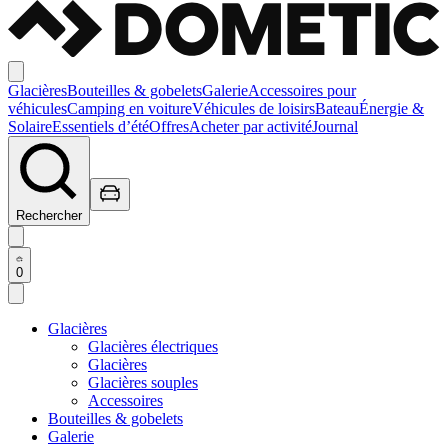
Glacières
Bouteilles & gobelets
Galerie
Accessoires pour
véhicules
Camping en voiture
Véhicules de loisirs
Bateau
Énergie &
Solaire
Essentiels d’été
Offres
Acheter par activité
Journal
Rechercher
0
Glacières
Glacières électriques
Glacières
Glacières souples
Accessoires
Bouteilles & gobelets
Galerie