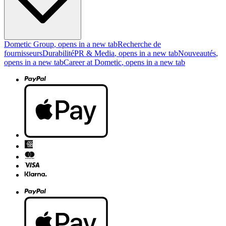
Dometic Group
, opens in a new tab
Recherche de
fournisseurs
Durabilité
PR & Media
, opens in a new tab
Nouveautés
,
opens in a new tab
Career at Dometic
, opens in a new tab