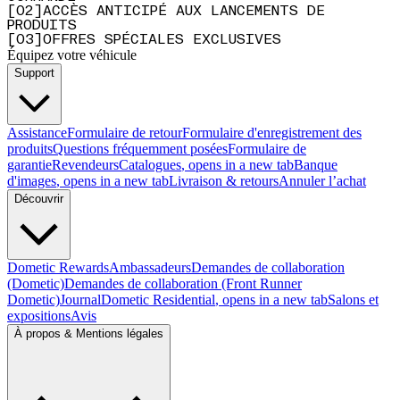
[
0
2
]
ACCÈS ANTICIPÉ AUX LANCEMENTS DE
PRODUITS
[
0
3
]
OFFRES SPÉCIALES EXCLUSIVES
Équipez votre véhicule
Support
Assistance
Formulaire de retour
Formulaire d'enregistrement des
produits
Questions fréquemment posées
Formulaire de
garantie
Revendeurs
Catalogues
, opens in a new tab
Banque
d'images
, opens in a new tab
Livraison & retours
Annuler l’achat
Découvrir
Dometic Rewards
Ambassadeurs
Demandes de collaboration
(Dometic)
Demandes de collaboration (Front Runner
Dometic)
Journal
Dometic Residential
, opens in a new tab
Salons et
expositions
Avis
À propos & Mentions légales