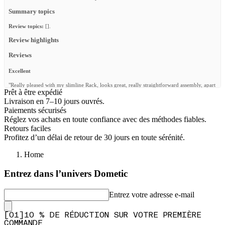
Summary topics
Review topics:
[].
Review highlights
Reviews
Excellent
"Really pleased with my slimline Rack, looks great, really straightforward assembly, apart
Prêt à être expédié
from my dog running off with some bolts when I was building it no problem
whatsoever!"
Livraison en 7–10 jours ouvrés.
Paiements sécurisés
—
John H.
(
5/5
)
Réglez vos achats en toute confiance avec des méthodes fiables.
Q&A
Retours faciles
Profitez d’un délai de retour de 30 jours en toute sérénité.
Home
Entrez dans l’univers Dometic
Entrez votre adresse e-mail
[
0
1
]
10 % DE RÉDUCTION SUR VOTRE PREMIÈRE
COMMANDE