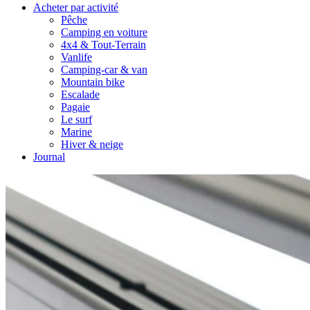
Acheter par activité
Pêche
Camping en voiture
4x4 & Tout-Terrain
Vanlife
Camping-car & van
Mountain bike
Escalade
Pagaie
Le surf
Marine
Hiver & neige
Journal