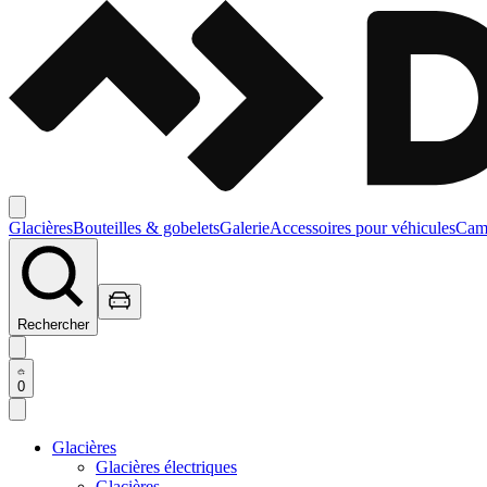
Glacières
Bouteilles & gobelets
Galerie
Accessoires pour véhicules
Camp
Rechercher
0
Glacières
Glacières électriques
Glacières