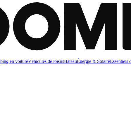
ing en voiture
Véhicules de loisirs
Bateau
Énergie & Solaire
Essentiels 