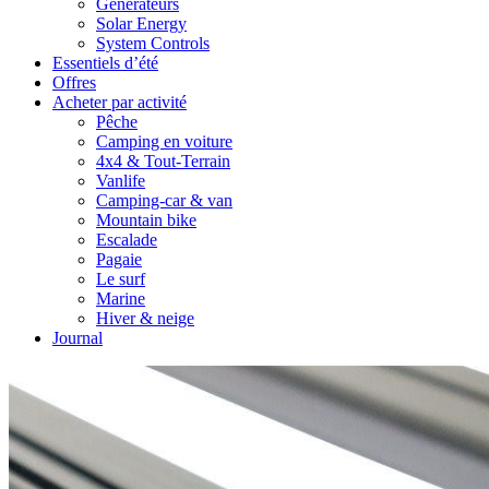
Générateurs
Solar Energy
System Controls
Essentiels d’été
Offres
Acheter par activité
Pêche
Camping en voiture
4x4 & Tout-Terrain
Vanlife
Camping-car & van
Mountain bike
Escalade
Pagaie
Le surf
Marine
Hiver & neige
Journal