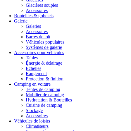
Glacières souples
Accessoires
Bouteilles & gobelets
Galerie
Galeries
Accessoires
Barres de toit
Véhicules populaires
Systèmes de galerie
Accessoires pour véhicules
Tables
Énergie & éclairage
Échelles
Rangement
Protection & finition
Camping en voiture
Tentes de camping
Mobilier de camping
Hydratation & Bouteilles
Cuisine de camping
Stockage
Accessoires
Véhicules de loisirs
Climatiseurs