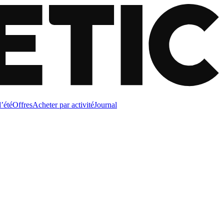
d’été
Offres
Acheter par activité
Journal