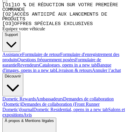
[
0
1
]
10 % DE RÉDUCTION SUR VOTRE PREMIÈRE
COMMANDE
[
0
2
]
ACCÈS ANTICIPÉ AUX LANCEMENTS DE
PRODUITS
[
0
3
]
OFFRES SPÉCIALES EXCLUSIVES
Équipez votre véhicule
Support
Assistance
Formulaire de retour
Formulaire d'enregistrement des
produits
Questions fréquemment posées
Formulaire de
garantie
Revendeurs
Catalogues
, opens in a new tab
Banque
d'images
, opens in a new tab
Livraison & retours
Annuler l’achat
Découvrir
Dometic Rewards
Ambassadeurs
Demandes de collaboration
(Dometic)
Demandes de collaboration (Front Runner
Dometic)
Journal
Dometic Residential
, opens in a new tab
Salons et
expositions
Avis
À propos & Mentions légales