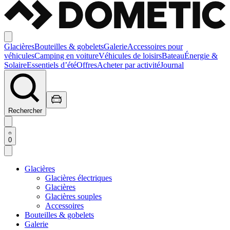
Glacières
Bouteilles & gobelets
Galerie
Accessoires pour
véhicules
Camping en voiture
Véhicules de loisirs
Bateau
Énergie &
Solaire
Essentiels d’été
Offres
Acheter par activité
Journal
Rechercher
0
Glacières
Glacières électriques
Glacières
Glacières souples
Accessoires
Bouteilles & gobelets
Galerie