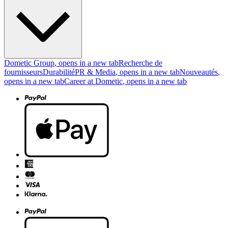
Dometic Group
, opens in a new tab
Recherche de
fournisseurs
Durabilité
PR & Media
, opens in a new tab
Nouveautés
,
opens in a new tab
Career at Dometic
, opens in a new tab