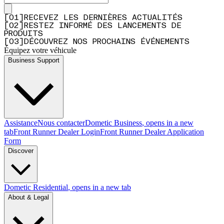
[
0
1
]
RECEVEZ LES DERNIÈRES ACTUALITÉS
[
0
2
]
RESTEZ INFORMÉ DES LANCEMENTS DE
PRODUITS
[
0
3
]
DÉCOUVREZ NOS PROCHAINS ÉVÉNEMENTS
Équipez votre véhicule
Business Support
Assistance
Nous contacter
Dometic Business
, opens in a new
tab
Front Runner Dealer Login
Front Runner Dealer Application
Form
Discover
Dometic Residential
, opens in a new tab
About & Legal