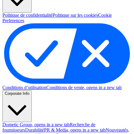
Politique de confidentialité
Politique sur les cookies
Cookie
Preferences
Conditions d’utilisation
Conditions de vente
, opens in a new tab
Corporate Info
Dometic Group
, opens in a new tab
Recherche de
fournisseurs
Durabilité
PR & Media
, opens in a new tab
Nouveautés
,