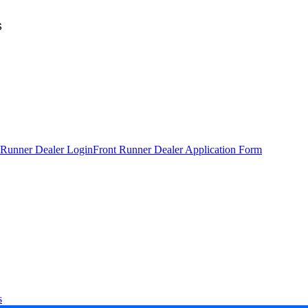
S
 Runner Dealer Login
Front Runner Dealer Application Form
s