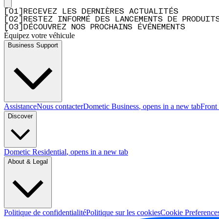
[
0
1
]
RECEVEZ LES DERNIÈRES ACTUALITÉS
[
0
2
]
RESTEZ INFORMÉ DES LANCEMENTS DE PRODUIT
[
0
3
]
DÉCOUVREZ NOS PROCHAINS ÉVÉNEMENTS
Équipez votre véhicule
Business Support
Assistance
Nous contacter
Dometic Business
, opens in a new tab
Front
Discover
Dometic Residential
, opens in a new tab
About & Legal
Politique de confidentialité
Politique sur les cookies
Cookie Preference