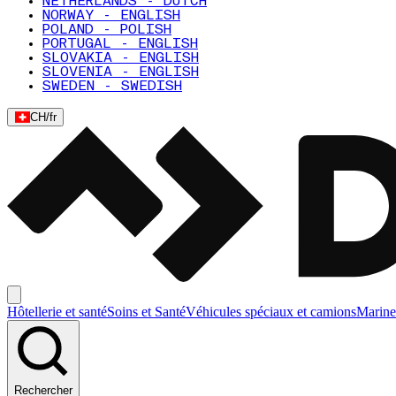
NETHERLANDS - DUTCH
NORWAY - ENGLISH
POLAND - POLISH
PORTUGAL - ENGLISH
SLOVAKIA - ENGLISH
SLOVENIA - ENGLISH
SWEDEN - SWEDISH
CH
/
fr
Hôtellerie et santé
Soins et Santé
Véhicules spéciaux et camions
Marine
Rechercher