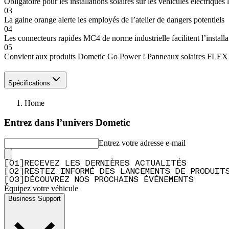
Obligatoire pour les installations solaires sur les véhicules électri
03
La gaine orange alerte les employés de l’atelier de dangers potentiels
04
Les connecteurs rapides MC4 de norme industrielle facilitent l’installa
05
Convient aux produits Dometic Go Power ! Panneaux solaires FLEX
Spécifications
Home
Entrez dans l’univers Dometic
Entrez votre adresse e-mail
[
0
1
]
RECEVEZ LES DERNIÈRES ACTUALITÉS
[
0
2
]
RESTEZ INFORMÉ DES LANCEMENTS DE PRODUIT
[
0
3
]
DÉCOUVREZ NOS PROCHAINS ÉVÉNEMENTS
Équipez votre véhicule
Business Support