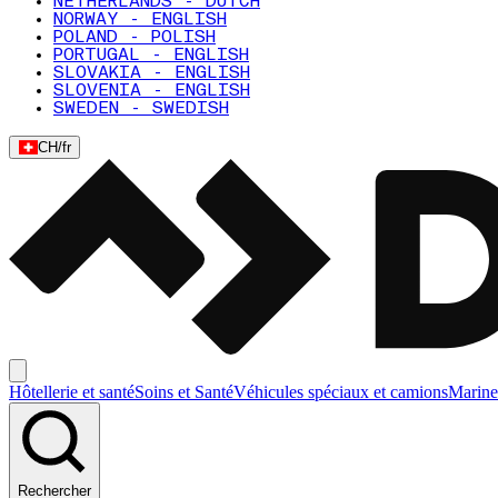
NETHERLANDS - DUTCH
NORWAY - ENGLISH
POLAND - POLISH
PORTUGAL - ENGLISH
SLOVAKIA - ENGLISH
SLOVENIA - ENGLISH
SWEDEN - SWEDISH
CH
/
fr
Hôtellerie et santé
Soins et Santé
Véhicules spéciaux et camions
Marine
Rechercher