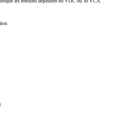
ques lorsque les tensions dépassent 60 VDC ou 30 VCA
tion
S