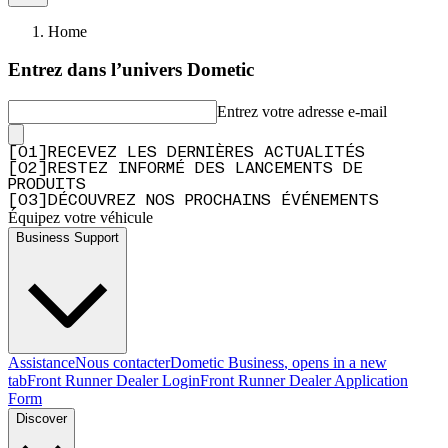
Home
Entrez dans l’univers Dometic
Entrez votre adresse e-mail
[
0
1
]
RECEVEZ LES DERNIÈRES ACTUALITÉS
[
0
2
]
RESTEZ INFORMÉ DES LANCEMENTS DE
PRODUITS
[
0
3
]
DÉCOUVREZ NOS PROCHAINS ÉVÉNEMENTS
Équipez votre véhicule
Business Support
Assistance
Nous contacter
Dometic Business
, opens in a new
tab
Front Runner Dealer Login
Front Runner Dealer Application
Form
Discover