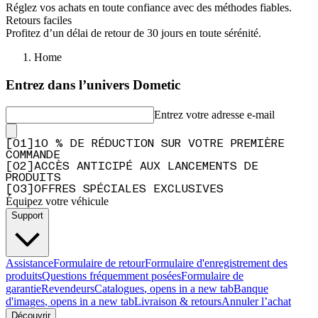
Réglez vos achats en toute confiance avec des méthodes fiables.
Retours faciles
Profitez d’un délai de retour de 30 jours en toute sérénité.
Home
Entrez dans l’univers Dometic
Entrez votre adresse e-mail
[
0
1
]
10 % DE RÉDUCTION SUR VOTRE PREMIÈRE
COMMANDE
[
0
2
]
ACCÈS ANTICIPÉ AUX LANCEMENTS DE
PRODUITS
[
0
3
]
OFFRES SPÉCIALES EXCLUSIVES
Équipez votre véhicule
Support
Assistance
Formulaire de retour
Formulaire d'enregistrement des
produits
Questions fréquemment posées
Formulaire de
garantie
Revendeurs
Catalogues
, opens in a new tab
Banque
d'images
, opens in a new tab
Livraison & retours
Annuler l’achat
Découvrir