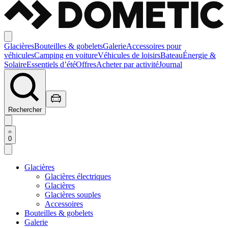
Glacières
Bouteilles & gobelets
Galerie
Accessoires pour
véhicules
Camping en voiture
Véhicules de loisirs
Bateau
Énergie &
Solaire
Essentiels d’été
Offres
Acheter par activité
Journal
Rechercher
0
Glacières
Glacières électriques
Glacières
Glacières souples
Accessoires
Bouteilles & gobelets
Galerie