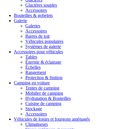
Glacières souples
Accessoires
Bouteilles & gobelets
Galerie
Galeries
Accessoires
Barres de toit
Véhicules populaires
Systèmes de galerie
Accessoires pour véhicules
Tables
Énergie & éclairage
Échelles
Rangement
Protection & finition
Camping en voiture
Tentes de camping
Mobilier de camping
Hydratation & Bouteilles
Cuisine de camping
Stockage
Accessoires
Véhicules de loisirs et fourgons aménagés
Climatiseurs