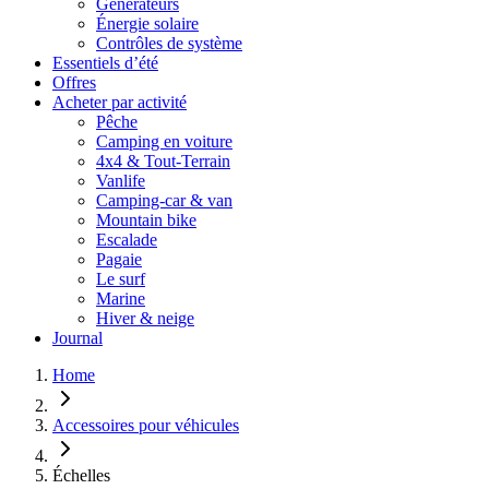
Générateurs
Énergie solaire
Contrôles de système
Essentiels d’été
Offres
Acheter par activité
Pêche
Camping en voiture
4x4 & Tout-Terrain
Vanlife
Camping-car & van
Mountain bike
Escalade
Pagaie
Le surf
Marine
Hiver & neige
Journal
Home
Accessoires pour véhicules
Échelles