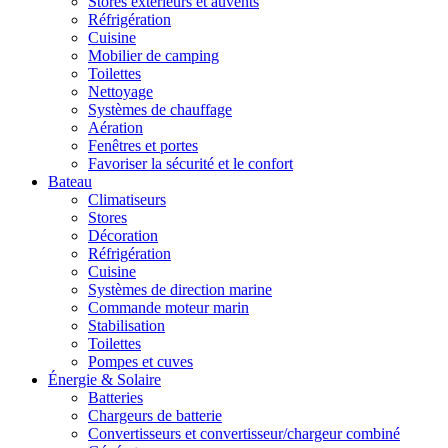
Stores extérieurs et auvents
Réfrigération
Cuisine
Mobilier de camping
Toilettes
Nettoyage
Systèmes de chauffage
Aération
Fenêtres et portes
Favoriser la sécurité et le confort
Bateau
Climatiseurs
Stores
Décoration
Réfrigération
Cuisine
Systèmes de direction marine
Commande moteur marin
Stabilisation
Toilettes
Pompes et cuves
Énergie & Solaire
Batteries
Chargeurs de batterie
Convertisseurs et convertisseur/chargeur combiné