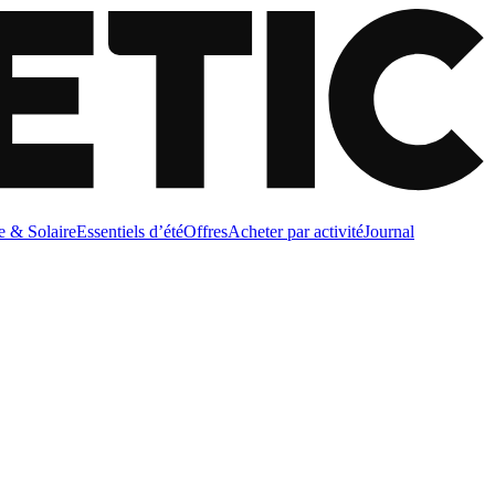
e & Solaire
Essentiels d’été
Offres
Acheter par activité
Journal