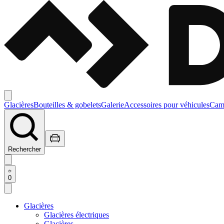
Glacières
Bouteilles & gobelets
Galerie
Accessoires pour véhicules
Camp
Rechercher
0
Glacières
Glacières électriques
Glacières