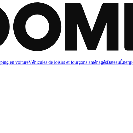
ing en voiture
Véhicules de loisirs et fourgons aménagés
Bateau
Énergi