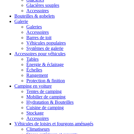
Glacières souples
Accessoires
Bouteilles & gobelets
Galerie
Galeries
Accessoires
Barres de toit
Véhicules populaires
Systèmes de galerie
Accessoires pour véhicules
Tables
Énergie & éclairage
Échelles
Rangement
Protection & finition
Camping en voiture
Tentes de camping
Mobilier de camping
Hydratation & Bouteilles
Cuisine de camping
Stockage
Accessoires
Véhicules de loisirs et fourgons aménagés
Climatiseurs