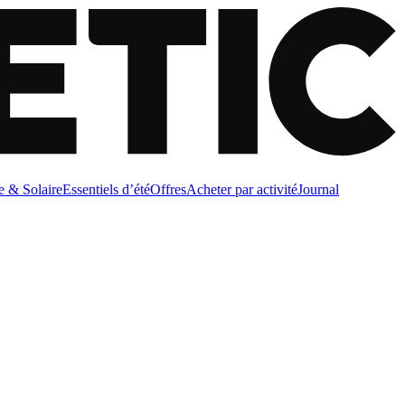
e & Solaire
Essentiels d’été
Offres
Acheter par activité
Journal