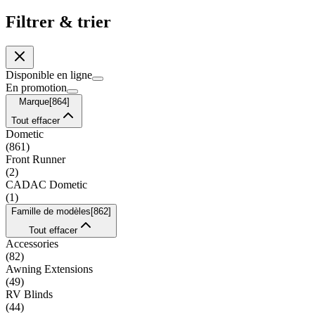
Filtrer & trier
Disponible en ligne
En promotion
Marque
[
864
]
Tout effacer
Dometic
(
861
)
Front Runner
(
2
)
CADAC Dometic
(
1
)
Famille de modèles
[
862
]
Tout effacer
Accessories
(
82
)
Awning Extensions
(
49
)
RV Blinds
(
44
)