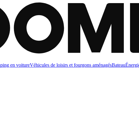
ing en voiture
Véhicules de loisirs et fourgons aménagés
Bateau
Énergi