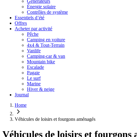
Générateurs
Énergie solaire
Contrôles de système
Essentiels d’été
Offres
Acheter par activité
Pêche
Camping en voiture
4x4 & Tout-Terrain
Vanlife
Camping-car & van
Mountain bike
Escalade
Pagaie
Le surf
Marine
Hiver & neige
Journal
Home
Véhicules de loisirs et fourgons aménagés
Véhicules de loisirs et fourgons