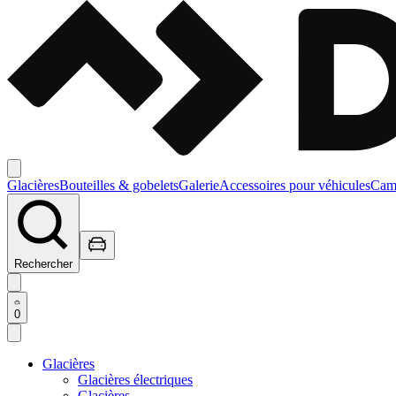
Glacières
Bouteilles & gobelets
Galerie
Accessoires pour véhicules
Camp
Rechercher
0
Glacières
Glacières électriques
Glacières