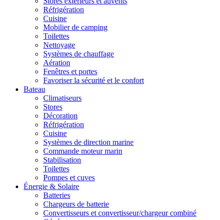
Stores extérieurs et auvents
Réfrigération
Cuisine
Mobilier de camping
Toilettes
Nettoyage
Systèmes de chauffage
Aération
Fenêtres et portes
Favoriser la sécurité et le confort
Bateau
Climatiseurs
Stores
Décoration
Réfrigération
Cuisine
Systèmes de direction marine
Commande moteur marin
Stabilisation
Toilettes
Pompes et cuves
Énergie & Solaire
Batteries
Chargeurs de batterie
Convertisseurs et convertisseur/chargeur combiné