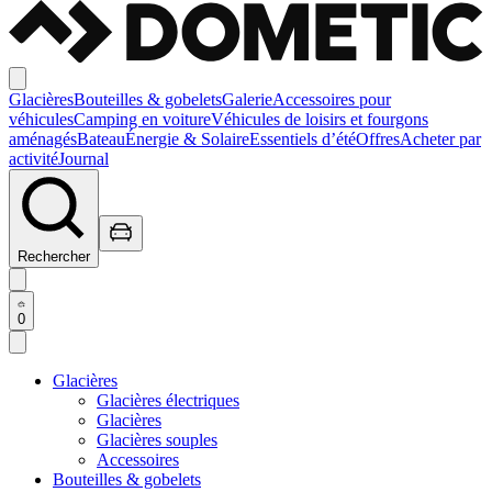
Glacières
Bouteilles & gobelets
Galerie
Accessoires pour
véhicules
Camping en voiture
Véhicules de loisirs et fourgons
aménagés
Bateau
Énergie & Solaire
Essentiels d’été
Offres
Acheter par
activité
Journal
Rechercher
0
Glacières
Glacières électriques
Glacières
Glacières souples
Accessoires
Bouteilles & gobelets