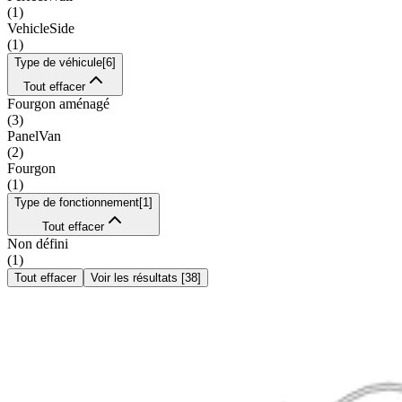
(
1
)
VehicleSide
(
1
)
Type de véhicule
[
6
]
Tout effacer
Fourgon aménagé
(
3
)
PanelVan
(
2
)
Fourgon
(
1
)
Type de fonctionnement
[
1
]
Tout effacer
Non défini
(
1
)
Tout effacer
Voir les résultats
[
38
]