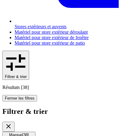
Stores extérieurs et auvents
Matériel pour store extérieur déroulant
Matériel pour store extérieur de fenêtre
Matériel pour store extérieur de patio
Filtrer & trier
Résultats
[
38
]
Fermer les filtres
Filtrer & trier
Marque
[
38
]