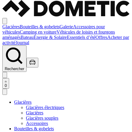
Glacières
Bouteilles & gobelets
Galerie
Accessoires pour
véhicules
Camping en voiture
Véhicules de loisirs et fourgons
aménagés
Bateau
Énergie & Solaire
Essentiels d’été
Offres
Acheter par
activité
Journal
Rechercher
0
Glacières
Glacières électriques
Glacières
Glacières souples
Accessoires
Bouteilles & gobelets