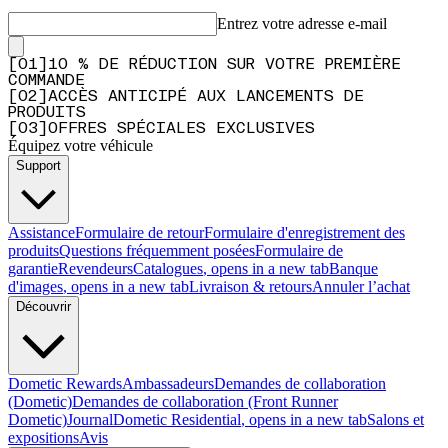
Entrez votre adresse e-mail
[
0
1
]
10 % DE RÉDUCTION SUR VOTRE PREMIÈRE
COMMANDE
[
0
2
]
ACCÈS ANTICIPÉ AUX LANCEMENTS DE
PRODUITS
[
0
3
]
OFFRES SPÉCIALES EXCLUSIVES
Équipez votre véhicule
Support
Assistance
Formulaire de retour
Formulaire d'enregistrement des
produits
Questions fréquemment posées
Formulaire de
garantie
Revendeurs
Catalogues
, opens in a new tab
Banque
d'images
, opens in a new tab
Livraison & retours
Annuler l’achat
Découvrir
Dometic Rewards
Ambassadeurs
Demandes de collaboration
(Dometic)
Demandes de collaboration (Front Runner
Dometic)
Journal
Dometic Residential
, opens in a new tab
Salons et
expositions
Avis