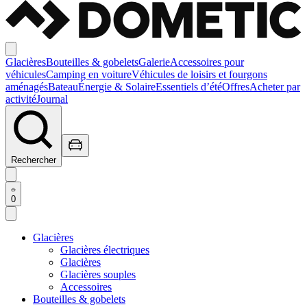
Glacières
Bouteilles & gobelets
Galerie
Accessoires pour
véhicules
Camping en voiture
Véhicules de loisirs et fourgons
aménagés
Bateau
Énergie & Solaire
Essentiels d’été
Offres
Acheter par
activité
Journal
Rechercher
0
Glacières
Glacières électriques
Glacières
Glacières souples
Accessoires
Bouteilles & gobelets