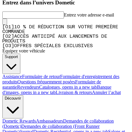
Entrez dans l’univers Dometic
Entrez votre adresse e-mail
[
0
1
]
10 % DE RÉDUCTION SUR VOTRE PREMIÈRE
COMMANDE
[
0
2
]
ACCÈS ANTICIPÉ AUX LANCEMENTS DE
PRODUITS
[
0
3
]
OFFRES SPÉCIALES EXCLUSIVES
Équipez votre véhicule
Support
Assistance
Formulaire de retour
Formulaire d'enregistrement des
produits
Questions fréquemment posées
Formulaire de
garantie
Revendeurs
Catalogues
, opens in a new tab
Banque
d'images
, opens in a new tab
Livraison & retours
Annuler l’achat
Découvrir
Dometic Rewards
Ambassadeurs
Demandes de collaboration
(Dometic)
Demandes de collaboration (Front Runner
Dometic)
Journal
Dometic Residential
, opens in a new tab
Salons et