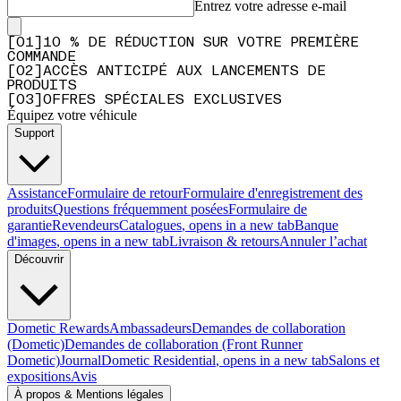
Entrez votre adresse e-mail
[
0
1
]
10 % DE RÉDUCTION SUR VOTRE PREMIÈRE
COMMANDE
[
0
2
]
ACCÈS ANTICIPÉ AUX LANCEMENTS DE
PRODUITS
[
0
3
]
OFFRES SPÉCIALES EXCLUSIVES
Équipez votre véhicule
Support
Assistance
Formulaire de retour
Formulaire d'enregistrement des
produits
Questions fréquemment posées
Formulaire de
garantie
Revendeurs
Catalogues
, opens in a new tab
Banque
d'images
, opens in a new tab
Livraison & retours
Annuler l’achat
Découvrir
Dometic Rewards
Ambassadeurs
Demandes de collaboration
(Dometic)
Demandes de collaboration (Front Runner
Dometic)
Journal
Dometic Residential
, opens in a new tab
Salons et
expositions
Avis
À propos & Mentions légales