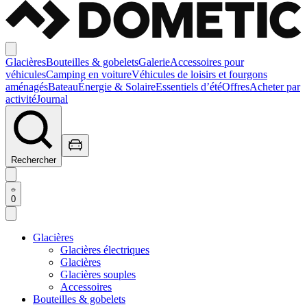
Glacières
Bouteilles & gobelets
Galerie
Accessoires pour
véhicules
Camping en voiture
Véhicules de loisirs et fourgons
aménagés
Bateau
Énergie & Solaire
Essentiels d’été
Offres
Acheter par
activité
Journal
Rechercher
0
Glacières
Glacières électriques
Glacières
Glacières souples
Accessoires
Bouteilles & gobelets