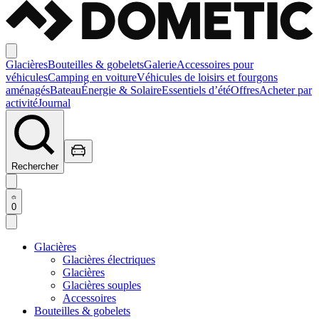
Glacières
Bouteilles & gobelets
Galerie
Accessoires pour
véhicules
Camping en voiture
Véhicules de loisirs et fourgons
aménagés
Bateau
Énergie & Solaire
Essentiels d’été
Offres
Acheter par
activité
Journal
Rechercher
0
Glacières
Glacières électriques
Glacières
Glacières souples
Accessoires
Bouteilles & gobelets