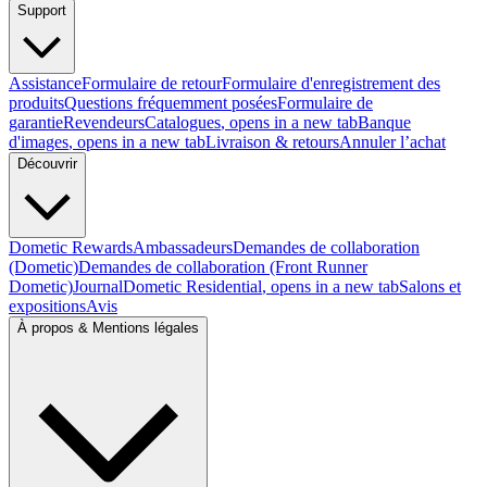
Support
Assistance
Formulaire de retour
Formulaire d'enregistrement des
produits
Questions fréquemment posées
Formulaire de
garantie
Revendeurs
Catalogues
, opens in a new tab
Banque
d'images
, opens in a new tab
Livraison & retours
Annuler l’achat
Découvrir
Dometic Rewards
Ambassadeurs
Demandes de collaboration
(Dometic)
Demandes de collaboration (Front Runner
Dometic)
Journal
Dometic Residential
, opens in a new tab
Salons et
expositions
Avis
À propos & Mentions légales