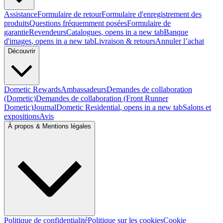
Assistance
Formulaire de retour
Formulaire d'enregistrement des
produits
Questions fréquemment posées
Formulaire de
garantie
Revendeurs
Catalogues
, opens in a new tab
Banque
d'images
, opens in a new tab
Livraison & retours
Annuler l’achat
Découvrir
Dometic Rewards
Ambassadeurs
Demandes de collaboration
(Dometic)
Demandes de collaboration (Front Runner
Dometic)
Journal
Dometic Residential
, opens in a new tab
Salons et
expositions
Avis
À propos & Mentions légales
Politique de confidentialité
Politique sur les cookies
Cookie