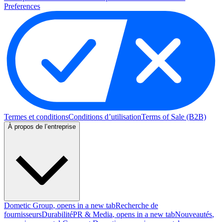
Preferences
Termes et conditions
Conditions d’utilisation
Terms of Sale (B2B)
À propos de l’entreprise
Dometic Group
, opens in a new tab
Recherche de
fournisseurs
Durabilité
PR & Media
, opens in a new tab
Nouveautés
,