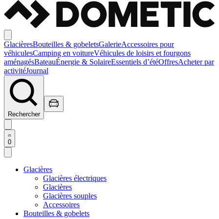
Glacières
Bouteilles & gobelets
Galerie
Accessoires pour
véhicules
Camping en voiture
Véhicules de loisirs et fourgons
aménagés
Bateau
Énergie & Solaire
Essentiels d’été
Offres
Acheter par
activité
Journal
Rechercher
0
Glacières
Glacières électriques
Glacières
Glacières souples
Accessoires
Bouteilles & gobelets