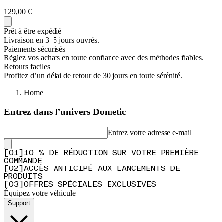
129,00 €
Prêt à être expédié
Livraison en 3–5 jours ouvrés.
Paiements sécurisés
Réglez vos achats en toute confiance avec des méthodes fiables.
Retours faciles
Profitez d’un délai de retour de 30 jours en toute sérénité.
Home
Entrez dans l’univers Dometic
Entrez votre adresse e-mail
[
0
1
]
10 % DE RÉDUCTION SUR VOTRE PREMIÈRE
COMMANDE
[
0
2
]
ACCÈS ANTICIPÉ AUX LANCEMENTS DE
PRODUITS
[
0
3
]
OFFRES SPÉCIALES EXCLUSIVES
Équipez votre véhicule
Support