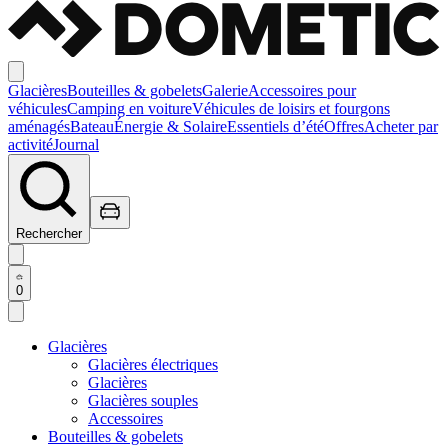
Glacières
Bouteilles & gobelets
Galerie
Accessoires pour
véhicules
Camping en voiture
Véhicules de loisirs et fourgons
aménagés
Bateau
Énergie & Solaire
Essentiels d’été
Offres
Acheter par
activité
Journal
Rechercher
0
Glacières
Glacières électriques
Glacières
Glacières souples
Accessoires
Bouteilles & gobelets