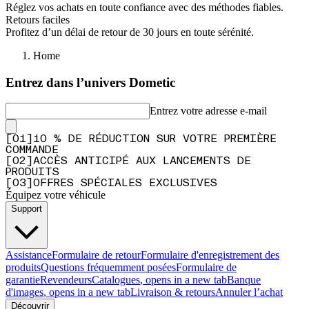
Réglez vos achats en toute confiance avec des méthodes fiables.
Retours faciles
Profitez d’un délai de retour de 30 jours en toute sérénité.
Home
Entrez dans l’univers Dometic
Entrez votre adresse e-mail
[
0
1
]
10 % DE RÉDUCTION SUR VOTRE PREMIÈRE
COMMANDE
[
0
2
]
ACCÈS ANTICIPÉ AUX LANCEMENTS DE
PRODUITS
[
0
3
]
OFFRES SPÉCIALES EXCLUSIVES
Équipez votre véhicule
Support
Assistance
Formulaire de retour
Formulaire d'enregistrement des
produits
Questions fréquemment posées
Formulaire de
garantie
Revendeurs
Catalogues
, opens in a new tab
Banque
d'images
, opens in a new tab
Livraison & retours
Annuler l’achat
Découvrir