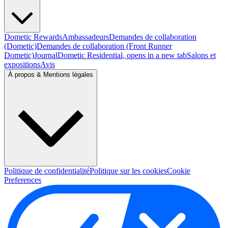
Dometic Rewards
Ambassadeurs
Demandes de collaboration
(Dometic)
Demandes de collaboration (Front Runner
Dometic)
Journal
Dometic Residential
, opens in a new tab
Salons et
expositions
Avis
À propos & Mentions légales
Politique de confidentialité
Politique sur les cookies
Cookie
Preferences