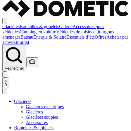
Glacières
Bouteilles & gobelets
Galerie
Accessoires pour
véhicules
Camping en voiture
Véhicules de loisirs et fourgons
aménagés
Bateau
Énergie & Solaire
Essentiels d’été
Offres
Acheter par
activité
Journal
Rechercher
0
Glacières
Glacières électriques
Glacières
Glacières souples
Accessoires
Bouteilles & gobelets