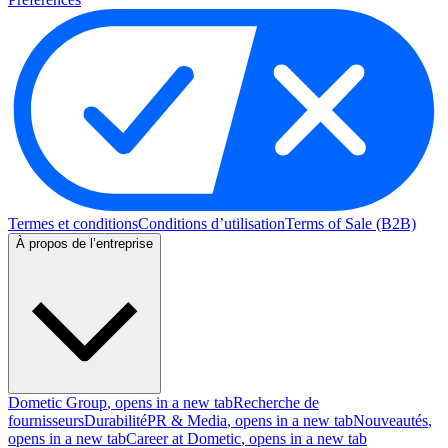
Termes et conditions
Conditions d’utilisation
Terms of Sale (B2B)
À propos de l’entreprise
Dometic Group
, opens in a new tab
Recherche de
fournisseurs
Durabilité
PR & Media
, opens in a new tab
Nouveautés
,
opens in a new tab
Career at Dometic
, opens in a new tab