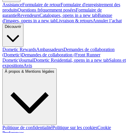
Assistance
Formulaire de retour
Formulaire d'enregistrement des
produits
Questions fréquemment posées
Formulaire de
garantie
Revendeurs
Catalogues
, opens in a new tab
Banque
d'images
, opens in a new tab
Livraison & retours
Annuler l’achat
Découvrir
Dometic Rewards
Ambassadeurs
Demandes de collaboration
(Dometic)
Demandes de collaboration (Front Runner
Dometic)
Journal
Dometic Residential
, opens in a new tab
Salons et
expositions
Avis
À propos & Mentions légales
Politique de confidentialité
Politique sur les cookies
Cookie
Preferences