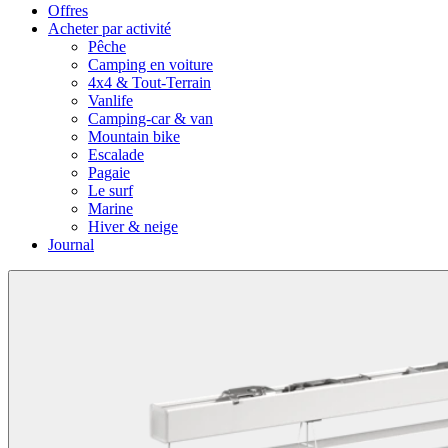
Offres
Acheter par activité
Pêche
Camping en voiture
4x4 & Tout-Terrain
Vanlife
Camping-car & van
Mountain bike
Escalade
Pagaie
Le surf
Marine
Hiver & neige
Journal