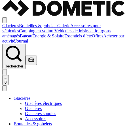
Glacières
Bouteilles & gobelets
Galerie
Accessoires pour
véhicules
Camping en voiture
Véhicules de loisirs et fourgons
aménagés
Bateau
Énergie & Solaire
Essentiels d’été
Offres
Acheter par
activité
Journal
Rechercher
0
Glacières
Glacières électriques
Glacières
Glacières souples
Accessoires
Bouteilles & gobelets