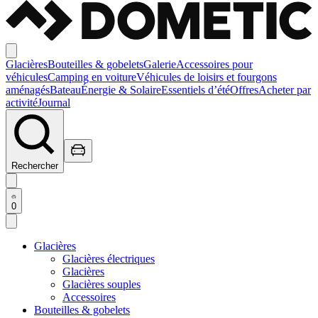
Glacières
Bouteilles & gobelets
Galerie
Accessoires pour
véhicules
Camping en voiture
Véhicules de loisirs et fourgons
aménagés
Bateau
Énergie & Solaire
Essentiels d’été
Offres
Acheter par
activité
Journal
Rechercher
0
Glacières
Glacières électriques
Glacières
Glacières souples
Accessoires
Bouteilles & gobelets