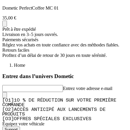
Dometic PerfectCoffee MC 01
35,00 €
Prêt à être expédié
Livraison en 3–5 jours ouvrés.
Paiements sécurisés
Réglez vos achats en toute confiance avec des méthodes fiables.
Retours faciles
Profitez d’un délai de retour de 30 jours en toute sérénité.
Home
Entrez dans l’univers Dometic
Entrez votre adresse e-mail
[
0
1
]
10 % DE RÉDUCTION SUR VOTRE PREMIÈRE
COMMANDE
[
0
2
]
ACCÈS ANTICIPÉ AUX LANCEMENTS DE
PRODUITS
[
0
3
]
OFFRES SPÉCIALES EXCLUSIVES
Équipez votre véhicule
Support