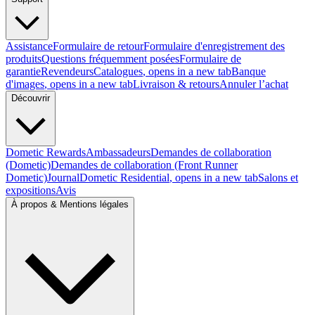
Assistance
Formulaire de retour
Formulaire d'enregistrement des
produits
Questions fréquemment posées
Formulaire de
garantie
Revendeurs
Catalogues
, opens in a new tab
Banque
d'images
, opens in a new tab
Livraison & retours
Annuler l’achat
Découvrir
Dometic Rewards
Ambassadeurs
Demandes de collaboration
(Dometic)
Demandes de collaboration (Front Runner
Dometic)
Journal
Dometic Residential
, opens in a new tab
Salons et
expositions
Avis
À propos & Mentions légales