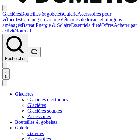
Glacières
Bouteilles & gobelets
Galerie
Accessoires pour
véhicules
Camping en voiture
Véhicules de loisirs et fourgons
aménagés
Bateau
Énergie & Solaire
Essentiels d’été
Offres
Acheter par
activité
Journal
Rechercher
0
Glacières
Glacières électriques
Glacières
Glacières souples
Accessoires
Bouteilles & gobelets
Galerie
Galeries
Accessoires