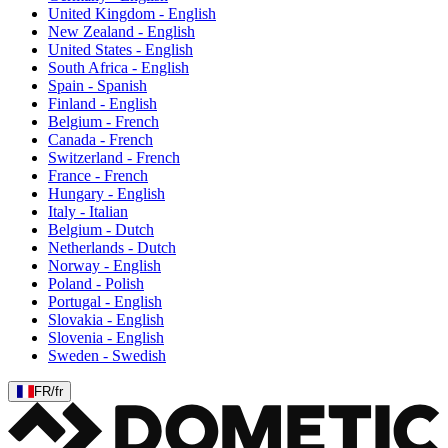
United Kingdom - English
New Zealand - English
United States - English
South Africa - English
Spain - Spanish
Finland - English
Belgium - French
Canada - French
Switzerland - French
France - French
Hungary - English
Italy - Italian
Belgium - Dutch
Netherlands - Dutch
Norway - English
Poland - Polish
Portugal - English
Slovakia - English
Slovenia - English
Sweden - Swedish
FR
/
fr