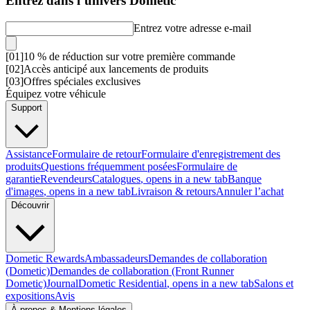
Entrez dans l’univers Dometic
Entrez votre adresse e-mail
[
0
1
]
10 % de réduction sur votre première commande
[
0
2
]
Accès anticipé aux lancements de produits
[
0
3
]
Offres spéciales exclusives
Équipez votre véhicule
Support
Assistance
Formulaire de retour
Formulaire d'enregistrement des
produits
Questions fréquemment posées
Formulaire de
garantie
Revendeurs
Catalogues
, opens in a new tab
Banque
d'images
, opens in a new tab
Livraison & retours
Annuler l’achat
Découvrir
Dometic Rewards
Ambassadeurs
Demandes de collaboration
(Dometic)
Demandes de collaboration (Front Runner
Dometic)
Journal
Dometic Residential
, opens in a new tab
Salons et
expositions
Avis
À propos & Mentions légales