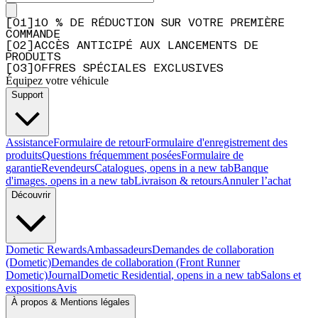
[
0
1
]
10 % DE RÉDUCTION SUR VOTRE PREMIÈRE
COMMANDE
[
0
2
]
ACCÈS ANTICIPÉ AUX LANCEMENTS DE
PRODUITS
[
0
3
]
OFFRES SPÉCIALES EXCLUSIVES
Équipez votre véhicule
Support
Assistance
Formulaire de retour
Formulaire d'enregistrement des
produits
Questions fréquemment posées
Formulaire de
garantie
Revendeurs
Catalogues
, opens in a new tab
Banque
d'images
, opens in a new tab
Livraison & retours
Annuler l’achat
Découvrir
Dometic Rewards
Ambassadeurs
Demandes de collaboration
(Dometic)
Demandes de collaboration (Front Runner
Dometic)
Journal
Dometic Residential
, opens in a new tab
Salons et
expositions
Avis
À propos & Mentions légales