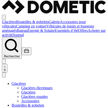
Glacières
Bouteilles & gobelets
Galerie
Accessoires pour
véhicules
Camping en voiture
Véhicules de loisirs et fourgons
aménagés
Bateau
Énergie & Solaire
Essentiels d’été
Offres
Acheter par
activité
Journal
Rechercher
0
Glacières
Glacières électriques
Glacières
Glacières souples
Accessoires
Bouteilles & gobelets