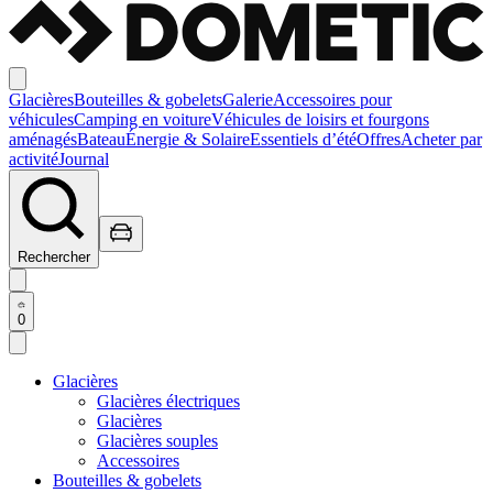
Glacières
Bouteilles & gobelets
Galerie
Accessoires pour
véhicules
Camping en voiture
Véhicules de loisirs et fourgons
aménagés
Bateau
Énergie & Solaire
Essentiels d’été
Offres
Acheter par
activité
Journal
Rechercher
0
Glacières
Glacières électriques
Glacières
Glacières souples
Accessoires
Bouteilles & gobelets