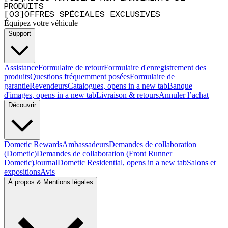
PRODUITS
[
0
3
]
OFFRES SPÉCIALES EXCLUSIVES
Équipez votre véhicule
Support
Assistance
Formulaire de retour
Formulaire d'enregistrement des
produits
Questions fréquemment posées
Formulaire de
garantie
Revendeurs
Catalogues
, opens in a new tab
Banque
d'images
, opens in a new tab
Livraison & retours
Annuler l’achat
Découvrir
Dometic Rewards
Ambassadeurs
Demandes de collaboration
(Dometic)
Demandes de collaboration (Front Runner
Dometic)
Journal
Dometic Residential
, opens in a new tab
Salons et
expositions
Avis
À propos & Mentions légales