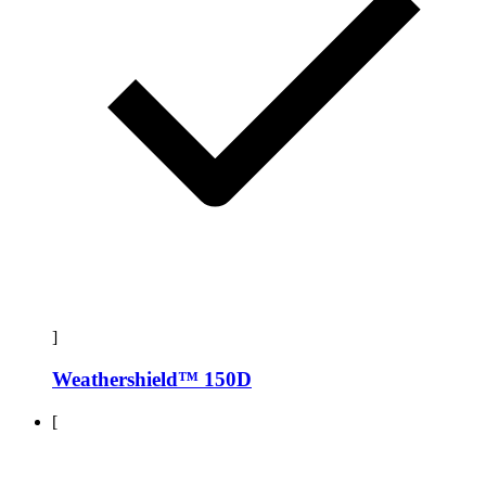
]
Weathershield™ 150D
[