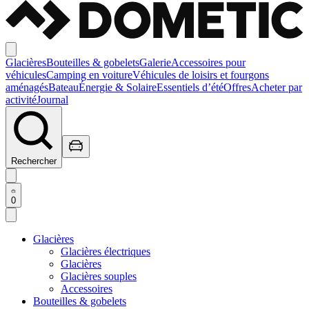
Glacières
Bouteilles & gobelets
Galerie
Accessoires pour
véhicules
Camping en voiture
Véhicules de loisirs et fourgons
aménagés
Bateau
Énergie & Solaire
Essentiels d’été
Offres
Acheter par
activité
Journal
Rechercher
0
Glacières
Glacières électriques
Glacières
Glacières souples
Accessoires
Bouteilles & gobelets