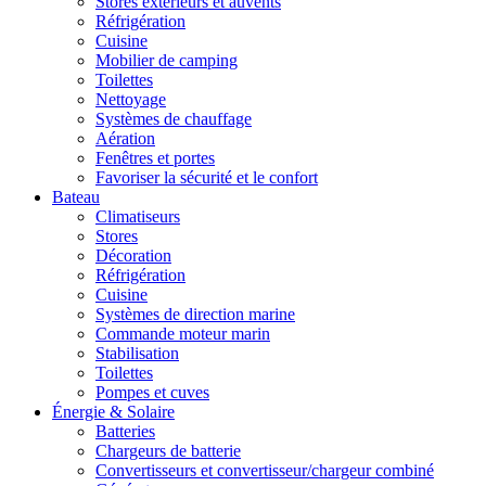
Stores extérieurs et auvents
Réfrigération
Cuisine
Mobilier de camping
Toilettes
Nettoyage
Systèmes de chauffage
Aération
Fenêtres et portes
Favoriser la sécurité et le confort
Bateau
Climatiseurs
Stores
Décoration
Réfrigération
Cuisine
Systèmes de direction marine
Commande moteur marin
Stabilisation
Toilettes
Pompes et cuves
Énergie & Solaire
Batteries
Chargeurs de batterie
Convertisseurs et convertisseur/chargeur combiné