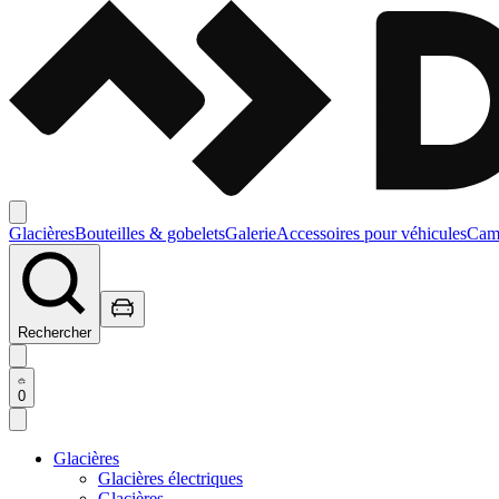
Glacières
Bouteilles & gobelets
Galerie
Accessoires pour véhicules
Camp
Rechercher
0
Glacières
Glacières électriques
Glacières