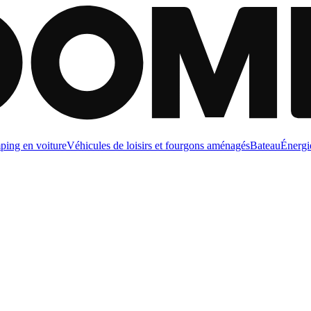
ing en voiture
Véhicules de loisirs et fourgons aménagés
Bateau
Énergi