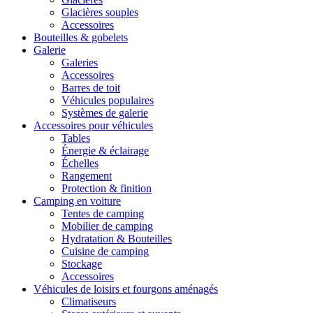
Glacières souples
Accessoires
Bouteilles & gobelets
Galerie
Galeries
Accessoires
Barres de toit
Véhicules populaires
Systèmes de galerie
Accessoires pour véhicules
Tables
Énergie & éclairage
Échelles
Rangement
Protection & finition
Camping en voiture
Tentes de camping
Mobilier de camping
Hydratation & Bouteilles
Cuisine de camping
Stockage
Accessoires
Véhicules de loisirs et fourgons aménagés
Climatiseurs