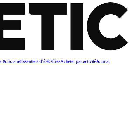
e & Solaire
Essentiels d’été
Offres
Acheter par activité
Journal