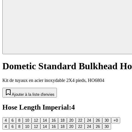
Dometic Standard Bulkhead Hose
Kit de tuyaux en acier inoxydable 2X4 pieds, HO6804
Ajouter à la liste d'envies
Hose Length Imperial
:
4
4
6
8
10
12
14
16
18
20
22
24
26
30
+0
4
6
8
10
12
14
16
18
20
22
24
26
30