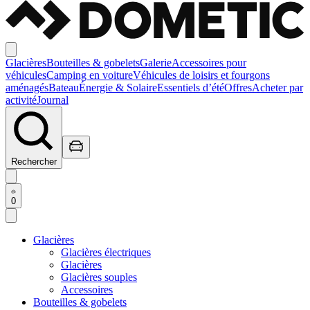
Glacières
Bouteilles & gobelets
Galerie
Accessoires pour
véhicules
Camping en voiture
Véhicules de loisirs et fourgons
aménagés
Bateau
Énergie & Solaire
Essentiels d’été
Offres
Acheter par
activité
Journal
Rechercher
0
Glacières
Glacières électriques
Glacières
Glacières souples
Accessoires
Bouteilles & gobelets