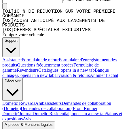
[
0
1
]
10 % DE RÉDUCTION SUR VOTRE PREMIÈRE
COMMANDE
[
0
2
]
ACCÈS ANTICIPÉ AUX LANCEMENTS DE
PRODUITS
[
0
3
]
OFFRES SPÉCIALES EXCLUSIVES
Équipez votre véhicule
Support
Assistance
Formulaire de retour
Formulaire d'enregistrement des
produits
Questions fréquemment posées
Formulaire de
garantie
Revendeurs
Catalogues
, opens in a new tab
Banque
d'images
, opens in a new tab
Livraison & retours
Annuler l’achat
Découvrir
Dometic Rewards
Ambassadeurs
Demandes de collaboration
(Dometic)
Demandes de collaboration (Front Runner
Dometic)
Journal
Dometic Residential
, opens in a new tab
Salons et
expositions
Avis
À propos & Mentions légales